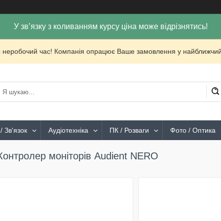
У зв’язку з коливанням курсу ціна може відрізнятись!
с неробочий час! Компанія опрацює Ваше замовлення у найближчий
/ Зв'язок
Аудіотехніка
ПК / Розваги
Фото / Оптика
Контролер моніторів Audient NERO