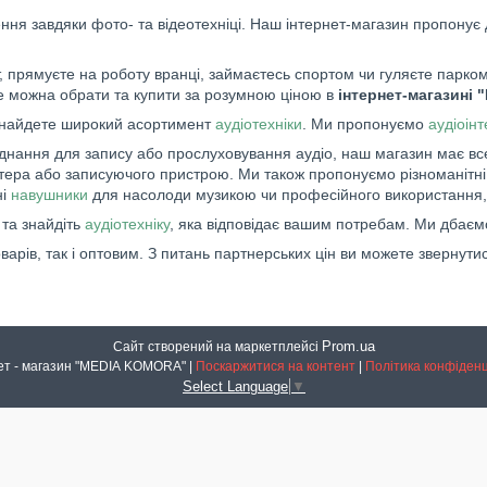
ня завдяки фото- та відеотехніці. Наш інтернет-магазин пропонує 
 прямуєте на роботу вранці, займаєтесь спортом чи гуляєте парком,
це можна обрати та купити за розумною ціною в
інтернет-магазині 
знайдете широкий асортимент
аудіотехніки
. Ми пропонуємо
аудіоін
аднання для запису або прослуховування аудіо, наш магазин має вс
п'ютера або записуючого пристрою. Ми також пропонуємо різноманітн
ні
навушники
для насолоди музикою чи професійного використання,
та знайдіть
аудіотехніку
, яка відповідає вашим потребам. Ми дбаєм
ів, так і оптовим. З питань партнерських цін ви можете звернутис
Prom.ua
Сайт створений на маркетплейсі
Інтернет - магазин "MEDIA KOMORA" |
Поскаржитися на контент
|
Політика конфіденц
Select Language
▼