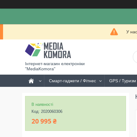
У на
Інтернет-магазин електроніки
"MediaKomora"
Смарт-гаджети / Фітнес
GPS / Туризм 
В наявності
Код:
2020060306
20 995 ₴