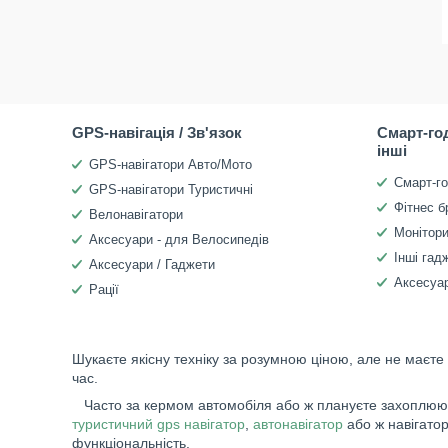
GPS-навігація / Зв'язок
Смарт-го
інші
GPS-навігатори Авто/Мото
Смарт-г
GPS-навігатори Туристичні
Фітнес б
Велонавігатори
Монітори
Аксесуари - для Велосипедів
Інші гад
Аксесуари / Гаджети
Аксесуар
Рації
Шукаєте якісну техніку за розумною ціною, але не маєте
час.
Часто за кермом автомобіля або ж плануєте захоплюючу
туристичний gps навігатор
,
автонавігатор
або ж навігато
функціональність.