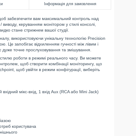
ки
Інформація для замовлення
, щоб забезпечити вам максимальний контроль над
виводу, керуванням монітором у стилі консолі,
видко стане стрижнем вашої студії.
гналу, використовуючи унікальну технологію Precision
ою. Це запобігає відхиленням гучності між лівим і
 дуже точне прослуховування та змішування.
 стилю роботи в режимі реального часу. Ви можете
онтролем, щоб створити комбінації моніторингу, що
point, щоб увійти в режим конфігурації, виберіть
 вхідний мікс-вхід, 1 вхід Aux (RCA або Mini Jack)
 базою
потреб користувача
внішнього