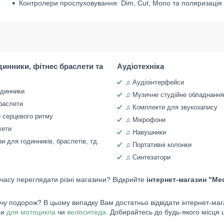
Контролери прослуховування: Dim, Cut, Mono та поляризація
динники, фітнес браслети та
Аудіотехніка
♫ Аудіоінтерфейси
одинники
♫ Музичне студійне обладнання
раслети
♫ Комплекти для звукозапису
 серцевого ритму
♫ Мікрофони
жети
♫ Навушники
и для годинників, браслетів, тд.
♫ Портативні колонки
♫ Синтезатори
 часу переглядати різні магазини? Відкрийте
інтернет-магазин "Me
 подорож? В цьому випадку Вам достатньо відвідати інтернет-мага
ри
для мотоцикла
чи
велосипеда
. Добирайтесь до будь-якого місця 