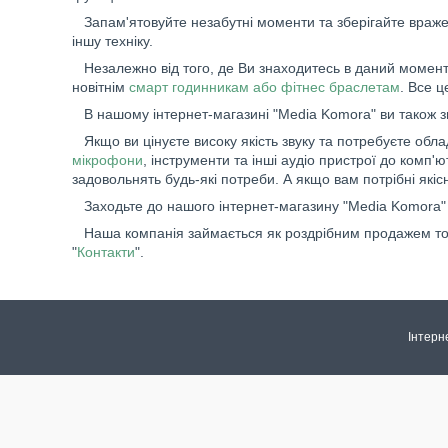
Запам'ятовуйте незабутні моменти та зберігайте вражен
іншу техніку.
Незалежно від того, де Ви знаходитесь в даний момент,
новітнім
смарт годинникам або фітнес браслетам
. Все 
В нашому інтернет-магазині "Media Komora" ви також 
Якщо ви цінуєте високу якість звуку та потребуєте обл
мікрофони
, інструменти та інші аудіо пристрої до ком
задовольнять будь-які потреби. А якщо вам потрібні якіс
Заходьте до нашого інтернет-магазину "Media Komora" 
Наша компанія займається як роздрібним продажем товар
"
Контакти
".