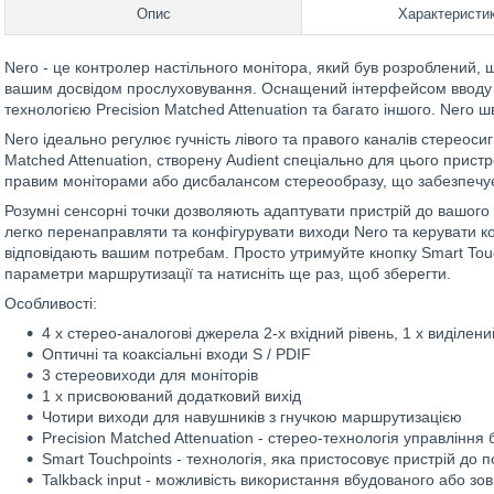
Опис
Характеристи
Nero - це контролер настільного монітора, який був розроблений
вашим досвідом прослуховування. Оснащений інтерфейсом вводу / 
технологією Precision Matched Attenuation та багато іншого. Nero ш
Nero ідеально регулює гучність лівого та правого каналів стереоси
Matched Attenuation, створену Audient спеціально для цього пристр
правим моніторами або дисбалансом стереообразу, що забезпечує
Розумні сенсорні точки дозволяють адаптувати пристрій до вашого
легко перенаправляти та конфігурувати виходи Nero та керувати к
відповідають вашим потребам. Просто утримуйте кнопку Smart Touch
параметри маршрутизації та натисніть ще раз, щоб зберегти.
Особливості:
4 x стерео-аналогові джерела 2-х вхідний рівень, 1 x виділений
Оптичні та коаксіальні входи S / PDIF
3 стереовиходи для моніторів
1 х присвоюваний додатковий вихід
Чотири виходи для навушників з гнучкою маршрутизацією
Precision Matched Attenuation - стерео-технологія управління
Smart Touchpoints - технологія, яка пристосовує пристрій до 
Talkback input - можливість використання вбудованого або зо