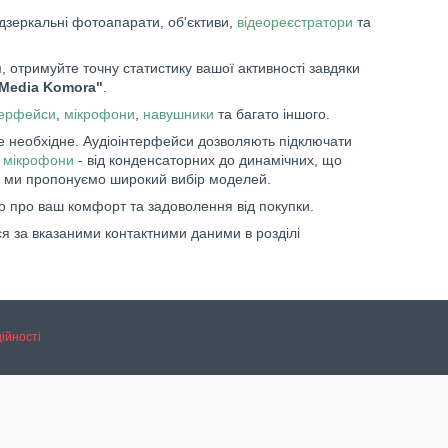
дзеркальні фотоапарати, об'єктиви,
відеореєстратори
та
 отримуйте точну статистику вашої активності завдяки
"Media Komora"
.
терфейси
,
мікрофони
,
навушники
та багато іншого.
е необхідне. Аудіоінтерфейси дозволяють підключати
і
мікрофони
- від конденсаторних до динамічних, що
 ми пропонуємо широкий вибір моделей.
о про ваш комфорт та задоволення від покупки.
я за вказаними контактними даними в розділі
ійності