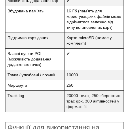
Можливість додавання карт
✔
Вбудована пам’ять
16 Гб (пам'ять для
користувацьких файлів може
відрізнятися залежно від
типу встановлених карт)
Підтримка карт даних
Карти microS
D
(немає у
комплекті)
Власні пункти POI
✔
(можливість додавання
додаткових точок)
Точки / улюблені / позиції
10000
Маршрути
250
Track log
20000 точок, 250 збережних
трас gpx, 300 активностей у
форматі fit
Функції для використання на