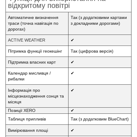
відкритому повітрі
Автоматичне визначення
Так (з додатковими картами
траси (точна навігація по
з докладними дорогами)
дорогах)
ACTIVE WEATHER
✔
Пітримка функції геокешінг
Так (цифрова версія)
Підтримка власних карт
✔
Календар мисливця /
✔
рибалки
Інформація про
✔
місцезнаходження сонця та
місяця
Позиції XERO
✔
Таблиця припливів
Так (з додатковим BlueChart)
Вимірювання площі
✔