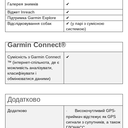
Галерея знимків
✔
Віджет Inreach
✔
Підтримка Garmin Explore
✔
Відслідковування собак
✔ (у парі з сумісною
системою)
Garmin Connect®
Сумісність з Garmin Connect
✔
™ (інтернет-спільнота, де є
можливість аналізувати,
класифікувати і
обмінюватися даними)
Додатково
Додатково
Високочутливий GPS-
·
приймач відстежує як GPS
сигнали з супутників, а також
ГЛОНАСС