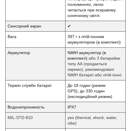
положеннях, легко
читається при яскравому
сонячному світлі
Сенсорний екран
✔
Вага
397 г з літій-іонним
акумулятором (в комплекті)
Акумулятор
NiMH акумулятор (в
комплекті)
або 3 батарейки
типу АА (продається
окремо), рекомендовані
NiMH батареї або літій-іонні
Термін служби батареї
До 18 годин (режим
GPS);
до 330 годин
(експедиційний режим)
Водонепроникність
IPX7
MIL-STD-810
yes (thermal, shock, water,
vibe)