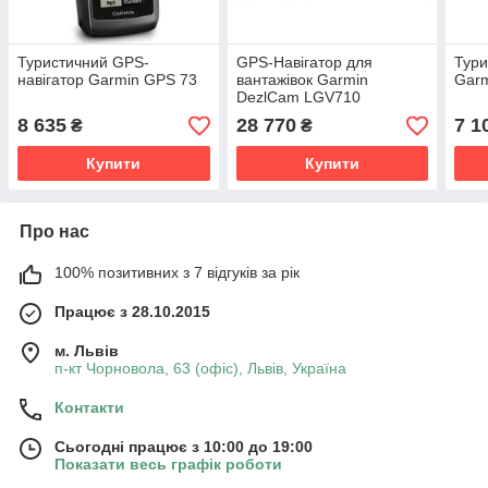
Туристичний GPS-
GPS-Навігатор для
Тури
навігатор Garmin GPS 73
вантажівок Garmin
Garm
DezlCam LGV710
8 635
28 770
7 1
₴
₴
Купити
Купити
Про нас
100% позитивних з 7 відгуків за рік
Працює з 28.10.2015
м. Львів
п-кт Чорновола, 63 (офіс), Львів, Україна
Контакти
Сьогодні працює з 10:00 до 19:00
Показати весь графік роботи