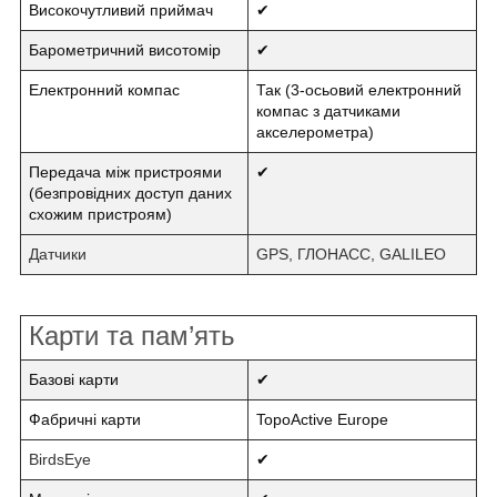
Високочутливий приймач
✔
Барометричний висотомір
✔
Електронний компас
Так (3-осьовий електронний
компас з датчиками
акселерометра)
Передача між пристроями
✔
(безпровідних доступ даних
схожим пристроям)
Датчики
GPS, ГЛОНАСС, GALILEO
Карти та пам’ять
Базові карти
✔
Фабричні карти
TopoActive Europe
BirdsEye
✔