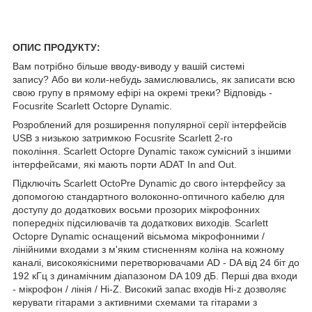
ОПИС ПРОДУКТУ:
Вам потрібно більше вводу-виводу у вашій системі
запису? Або ви коли-небудь замислювались, як записати всю
свою групу в прямому ефірі на окремі треки? Відповідь -
Focusrite Scarlett Octopre Dynamic.
Розроблений для розширення популярної серії інтерфейсів
USB з низькою затримкою Focusrite Scarlett 2-го
покоління. Scarlett Octopre Dynamic також сумісний з іншими
інтерфейсами, які мають порти ADAT In and Out.
Підключіть Scarlett OctoPre Dynamic до свого інтерфейсу за
допомогою стандартного волоконно-оптичного кабелю для
доступу до додаткових восьми прозорих мікрофонних
попередніх підсилювачів та додаткових виходів. Scarlett
Octopre Dynamic оснащений вісьмома мікрофонними /
лінійними входами з м'яким стисненням коліна на кожному
каналі, високоякісними перетворювачами AD - DA від 24 біт до
192 кГц з динамічним діапазоном DA 109 дБ. Перші два входи
- мікрофон / лінія / Hi-Z. Високий запас входів Hi-z дозволяє
керувати гітарами з активними схемами та гітарами з