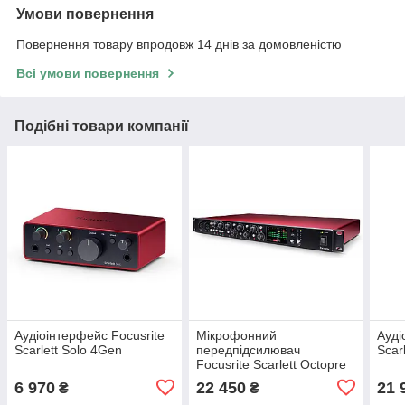
Умови повернення
Повернення товару впродовж 14 днів за домовленістю
Всі умови повернення
Подібні товари компанії
Аудіоінтерфейс Focusrite
Мікрофонний
Ауді
Scarlett Solo 4Gen
передпідсилювач
Scar
Focusrite Scarlett Octopre
6 970
22 450
21 
₴
₴