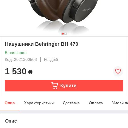
Навушники Behringer BH 470
В наявності
Код: 2021300503
Роздріб
1 530
₴
Купити
Опис
Характеристики
Доставка
Оплата
Умови п
Опис