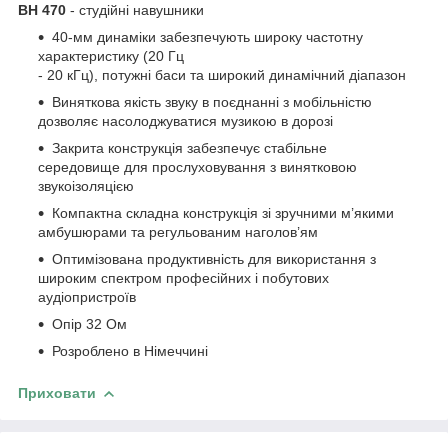
BH 470
- студійні навушники
40-мм динаміки забезпечують широку частотну
характеристику (20 Гц
- 20 кГц), потужні баси та широкий динамічний діапазон
Виняткова якість звуку в поєднанні з мобільністю
дозволяє насолоджуватися музикою в дорозі
Закрита конструкція забезпечує стабільне
середовище для прослуховування з винятковою
звукоізоляцією
Компактна складна конструкція зі зручними м’якими
амбушюрами та регульованим наголов’ям
Оптимізована продуктивність для використання з
широким спектром професійних і побутових
аудіопристроїв
Опір 32 Ом
Розроблено в Німеччині
Приховати