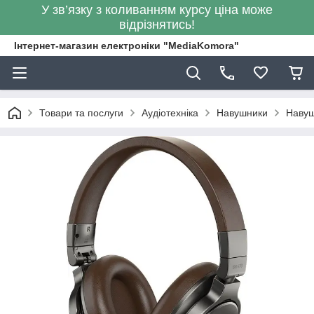
У зв’язку з коливанням курсу ціна може
відрізнятись!
Інтернет-магазин електроніки "MediaKomora"
Товари та послуги
Аудіотехніка
Навушники
Навуш