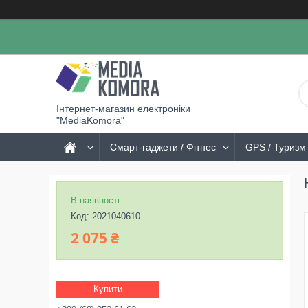
Інтернет-магазин електроніки
"MediaKomora"
Смарт-гаджети / Фітнес
GPS / Туризм 
В наявності
Код:
2021040610
2 075 ₴
Купити