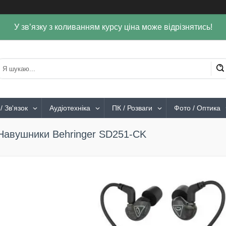
У зв’язку з коливанням курсу ціна може відрізнятись!
/ Зв'язок
Аудіотехніка
ПК / Розваги
Фото / Оптика
Навушники Behringer SD251-CK