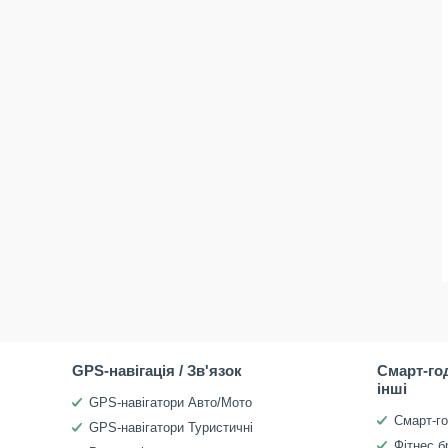
GPS-навігація / Зв'язок
Смарт-го
інші
GPS-навігатори Авто/Мото
Смарт-г
GPS-навігатори Туристичні
Фітнес б