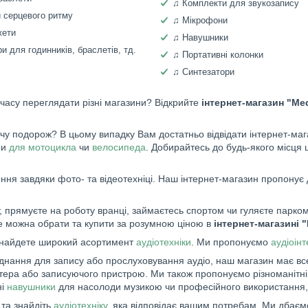
♫ Комплекти для звукозапису
 серцевого ритму
♫ Мікрофони
жети
♫ Навушники
и для годинників, браслетів, тд.
♫ Портативні колонки
♫ Синтезатори
 часу переглядати різні магазини? Відкрийте
інтернет-магазин "Me
 подорож? В цьому випадку Вам достатньо відвідати інтернет-мага
ри
для мотоцикла
чи
велосипеда
. Добирайтесь до будь-якого місця 
ня завдяки фото- та відеотехніці. Наш інтернет-магазин пропонує 
 прямуєте на роботу вранці, займаєтесь спортом чи гуляєте парком,
це можна обрати та купити за розумною ціною в
інтернет-магазині 
знайдете широкий асортимент
аудіотехніки
. Ми пропонуємо
аудіоін
аднання для запису або прослуховування аудіо, наш магазин має вс
п'ютера або записуючого пристрою. Ми також пропонуємо різноманітн
ні
навушники
для насолоди музикою чи професійного використання,
та знайдіть
аудіотехніку
, яка відповідає вашим потребам. Ми дбаєм