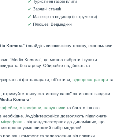
Туристичні газові плити
Зарядні станції
Манікюр та педикюр (інструменти)
Плюшеві Ведмедики
dia Komora"
і знайдіть високоякісну техніку, економлячи
зин "Media Komora", де можна вибрати і купити
швидко та без стресу. Обирайте надійність та
дзеркальні фотоапарати, об'єктиви,
відеореєстратори
та
 отримуйте точну статистику вашої активності завдяки
"Media Komora"
.
терфейси
,
мікрофони
,
навушники
та багато іншого.
е необхідне. Аудіоінтерфейси дозволяють підключати
і
мікрофони
- від конденсаторних до динамічних, що
 ми пропонуємо широкий вибір моделей.
о про ваш комфорт та задоволення від покупки.