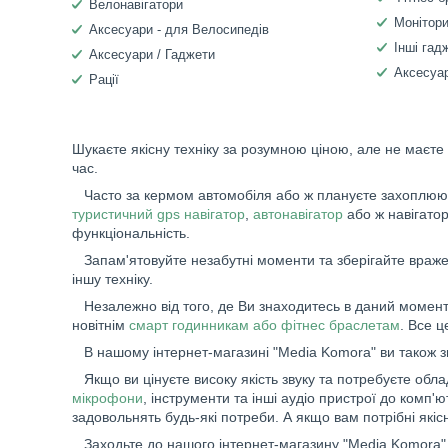
Велонавігатори
Монітори
Аксесуари - для Велосипедів
Інші гад
Аксесуари / Гаджети
Аксесуар
Рації
Шукаєте якісну техніку за розумною ціною, але не маєте
час.
Часто за кермом автомобіля або ж плануєте захоплюючу
туристичний gps навігатор
,
автонавігатор
або ж навігато
функціональність.
Запам'ятовуйте незабутні моменти та зберігайте вражен
іншу техніку.
Незалежно від того, де Ви знаходитесь в даний момент,
новітнім
смарт годинникам або фітнес браслетам
. Все 
В нашому інтернет-магазині "Media Komora" ви також 
Якщо ви цінуєте високу якість звуку та потребуєте обл
мікрофони
, інструменти та інші аудіо пристрої до ком
задовольнять будь-які потреби. А якщо вам потрібні якіс
Заходьте до нашого інтернет-магазину "Media Komora" 