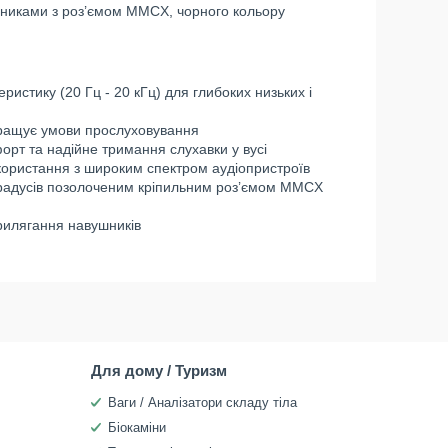
иками з роз’ємом MMCX, чорного кольору
истику (20 Гц - 20 кГц) для глибоких низьких і
окращує умови прослуховування
орт та надійне тримання слухавки у вусі
икористання з широким спектром аудіопристроїв
градусів позолоченим кріпильним роз’ємом MMCX
прилягання навушників
Для дому / Туризм
Ваги / Аналізатори складу тіла
Біокаміни