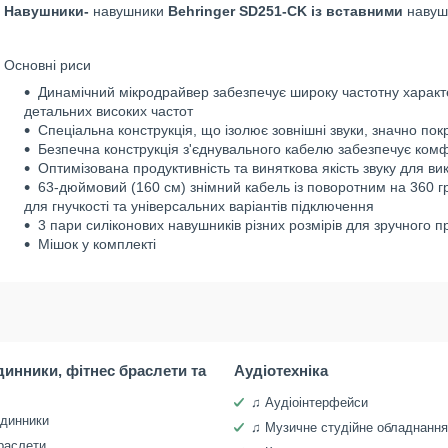
Навушники-
навушники
Behringer SD251-CK із вставними
навушн
Основні риси
Динамічний мікродрайвер забезпечує широку частотну характер
детальних високих частот
Спеціальна конструкція, що ізолює зовнішні звуки, значно п
Безпечна конструкція з'єднувального кабелю забезпечує комф
Оптимізована продуктивність та виняткова якість звуку для в
63-дюймовий (160 см) знімний кабель із поворотним на 360 
для гнучкості та універсальних варіантів підключення
3 пари силіконових навушників різних розмірів для зручного 
Мішок у комплекті
динники, фітнес браслети та
Аудіотехніка
♫ Аудіоінтерфейси
одинники
♫ Музичне студійне обладнання
раслети