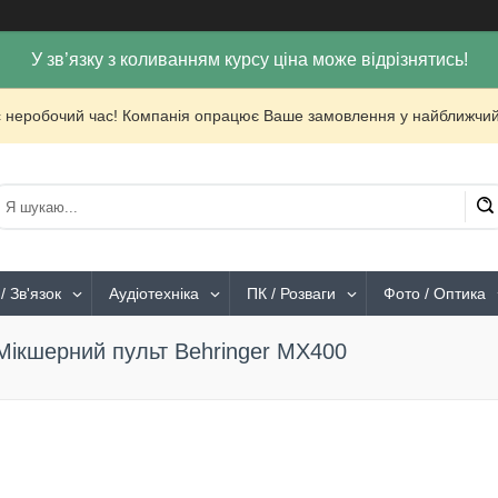
У зв’язку з коливанням курсу ціна може відрізнятись!
с неробочий час! Компанія опрацює Ваше замовлення у найближчий
/ Зв'язок
Аудіотехніка
ПК / Розваги
Фото / Оптика
Мікшерний пульт Behringer MX400