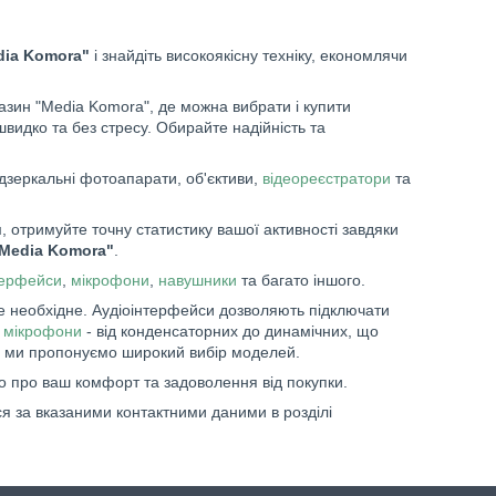
dia Komora"
і знайдіть високоякісну техніку, економлячи
зин "Media Komora", де можна вибрати і купити
швидко та без стресу. Обирайте надійність та
дзеркальні фотоапарати, об'єктиви,
відеореєстратори
та
 отримуйте точну статистику вашої активності завдяки
"Media Komora"
.
терфейси
,
мікрофони
,
навушники
та багато іншого.
е необхідне. Аудіоінтерфейси дозволяють підключати
і
мікрофони
- від конденсаторних до динамічних, що
 ми пропонуємо широкий вибір моделей.
о про ваш комфорт та задоволення від покупки.
я за вказаними контактними даними в розділі