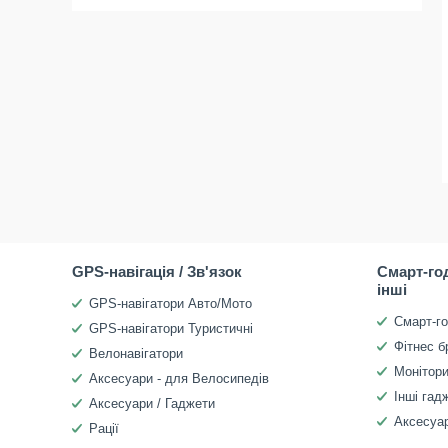
GPS-навігація / Зв'язок
Смарт-го
інші
GPS-навігатори Авто/Мото
Смарт-г
GPS-навігатори Туристичні
Фітнес б
Велонавігатори
Монітори
Аксесуари - для Велосипедів
Інші гад
Аксесуари / Гаджети
Аксесуар
Рації