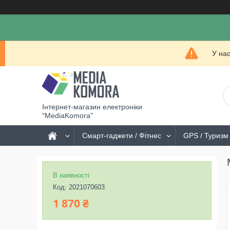
У на
Інтернет-магазин електроніки
"MediaKomora"
Смарт-гаджети / Фітнес
GPS / Туризм 
В наявності
Код:
2021070603
1 870 ₴