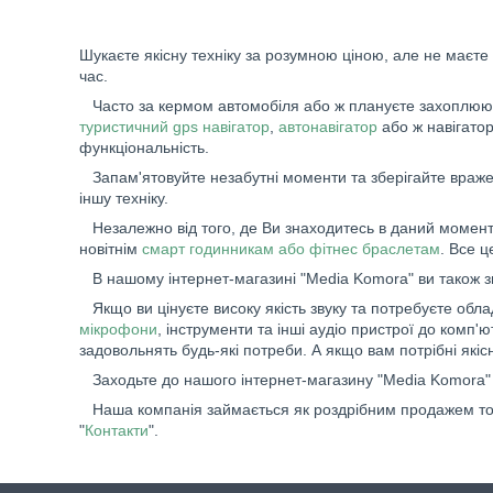
Шукаєте якісну техніку за розумною ціною, але не маєте
час.
Часто за кермом автомобіля або ж плануєте захоплюючу
туристичний gps навігатор
,
автонавігатор
або ж навігато
функціональність.
Запам'ятовуйте незабутні моменти та зберігайте вражен
іншу техніку.
Незалежно від того, де Ви знаходитесь в даний момент,
новітнім
смарт годинникам або фітнес браслетам
. Все 
В нашому інтернет-магазині "Media Komora" ви також 
Якщо ви цінуєте високу якість звуку та потребуєте обл
мікрофони
, інструменти та інші аудіо пристрої до ком
задовольнять будь-які потреби. А якщо вам потрібні якіс
Заходьте до нашого інтернет-магазину "Media Komora" 
Наша компанія займається як роздрібним продажем товар
"
Контакти
".