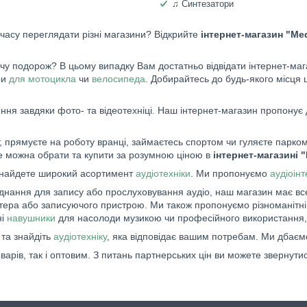
♫ Синтезатори
 часу переглядати різні магазини? Відкрийте
інтернет-магазин "Me
 подорож? В цьому випадку Вам достатньо відвідати інтернет-мага
ри
для мотоцикла
чи
велосипеда
. Добирайтесь до будь-якого місця 
ня завдяки фото- та відеотехніці. Наш інтернет-магазин пропонує 
 прямуєте на роботу вранці, займаєтесь спортом чи гуляєте парком,
це можна обрати та купити за розумною ціною в
інтернет-магазині 
знайдете широкий асортимент
аудіотехніки
. Ми пропонуємо
аудіоін
аднання для запису або прослуховування аудіо, наш магазин має вс
п'ютера або записуючого пристрою. Ми також пропонуємо різноманітн
ні
навушники
для насолоди музикою чи професійного використання,
та знайдіть
аудіотехніку
, яка відповідає вашим потребам. Ми дбаєм
ів, так і оптовим. З питань партнерських цін ви можете звернутис