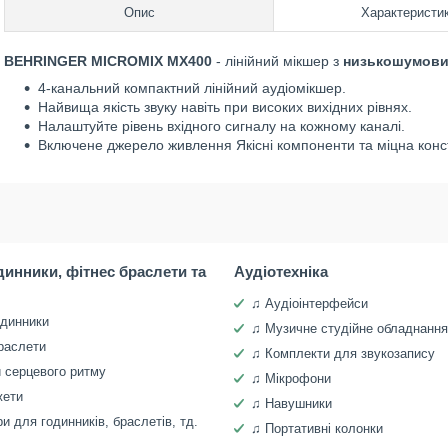
Опис
Характеристи
BEHRINGER MICROMIX MX400
- лінійний мікшер з
низькошумови
4-канальний компактний лінійний аудіомікшер.
Найвища якість звуку навіть при високих вихідних рівнях.
Налаштуйте рівень вхідного сигналу на кожному каналі.
Включене джерело живлення Якісні компоненти та міцна конс
динники, фітнес браслети та
Аудіотехніка
♫ Аудіоінтерфейси
одинники
♫ Музичне студійне обладнання
раслети
♫ Комплекти для звукозапису
 серцевого ритму
♫ Мікрофони
жети
♫ Навушники
и для годинників, браслетів, тд.
♫ Портативні колонки