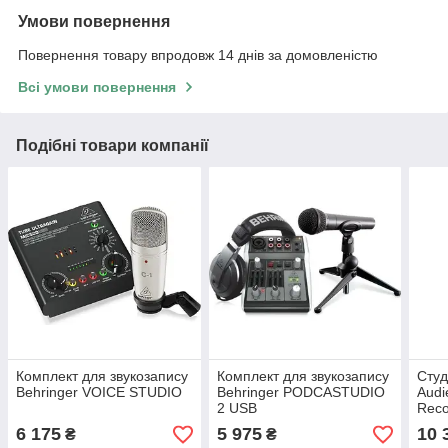
Умови повернення
Повернення товару впродовж 14 днів за домовленістю
Всі умови повернення
Подібні товари компанії
Комплект для звукозапису
Комплект для звукозапису
Студ
Behringer VOICE STUDIO
Behringer PODCASTUDIO
Audi
2 USB
Reco
6 175
5 975
10 
₴
₴