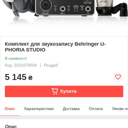
Комплект для звукозапису Behringer U-
PHORIA STUDIO
В наявності
Код: 2021070604
Роздріб
5 145
₴
Купити
Опис
Характеристики
Доставка
Оплата
Умови п
Опис