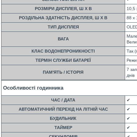
РОЗМІРИ ДИСПЛЕЯ, Ш Х В
10,5 
РОЗДІЛЬНА ЗДАТНІСТЬ ДИСПЛЕЯ, Ш X В
88 x 
ТИП ДИСПЛЕЯ
OLE
Мален
ВАГА
Велик
КЛАС ВОДОНЕПРОНИКНОСТІ
Так 
ТЕРМІН СЛУЖБИ БАТАРЕЇ
Режи
7 зап
ПАМ'ЯТЬ / ІСТОРІЯ
днів
Особливості годинника
ЧАС / ДАТА
✔
АВТОМАТИЧНИЙ ПЕРЕХІД НА ЛІТНІЙ ЧАС
✔
БУДИЛЬНИК
✔
ТАЙМЕР
✔
СЕКУНДОМІР
✔