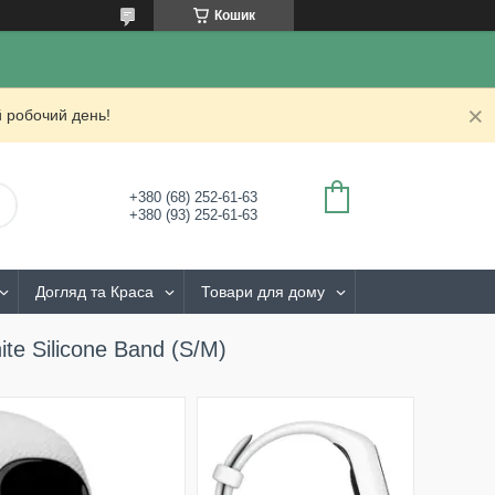
Кошик
 робочий день!
+380 (68) 252-61-63
+380 (93) 252-61-63
Догляд та Краса
Товари для дому
te Silicone Band (S/M)