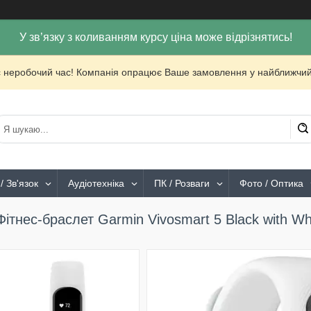
У зв’язку з коливанням курсу ціна може відрізнятись!
с неробочий час! Компанія опрацює Ваше замовлення у найближчий
/ Зв'язок
Аудіотехніка
ПК / Розваги
Фото / Оптика
Фітнес-браслет Garmin Vivosmart 5 Black with Whi