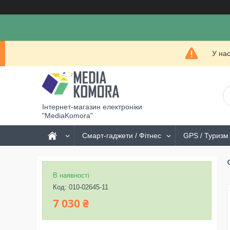
У на
Інтернет-магазин електроніки
"MediaKomora"
Смарт-гаджети / Фітнес
GPS / Туризм 
В наявності
Код:
010-02645-11
7 030 ₴