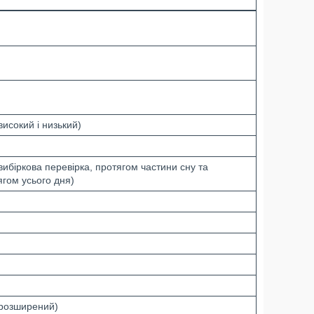
високий і низький)
вибіркова перевірка, протягом частини сну та
ягом усього дня)
(розширений)