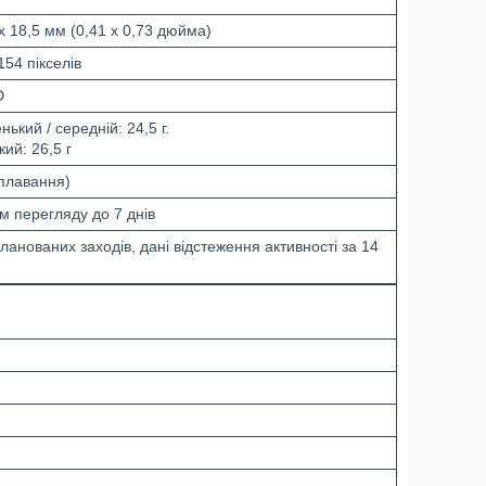
x 18,5 мм (0,41 x 0,73 дюйма)
154 пікселів
D
ький / середній: 24,5 г.
ий: 26,5 г
(плавання)
м перегляду до 7 днів
ланованих заходів, дані відстеження активності за 14