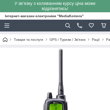
У зв’язку з коливанням курсу ціна може
відрізнятись!
Інтернет-магазин електроніки "MediaKomora"
Товари та послуги
GPS / Туризм / Зв'язок
Рації
Ра