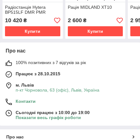
Радіостанція Hytera
Рація MIDLAND XT10
Раці
BP515LF DMR PMR
10 420
2 600
2 9
₴
₴
Купити
Купити
Про нас
100% позитивних з 7 відгуків за рік
Працює з 28.10.2015
м. Львів
п-кт Чорновола, 63 (офіс), Львів, Україна
Контакти
Сьогодні працює з 10:00 до 19:00
Показати весь графік роботи
Про нас