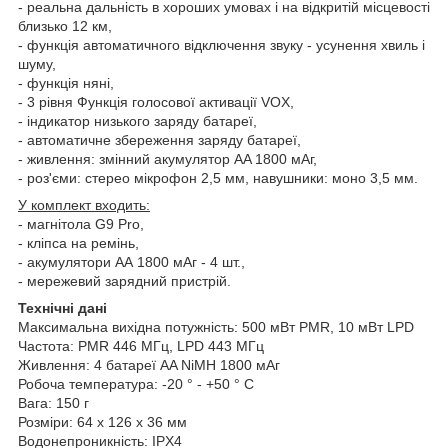
- реальна дальність в хороших умовах і на відкритій місцевості
близько 12 км,
- функція автоматичного відключення звуку - усунення хвиль і
шуму,
- функція няні,
- 3 рівня Функція голосової активації VOX,
- індикатор низького заряду батареї,
- автоматичне збереження заряду батареї,
- живлення: змінний акумулятор AA 1800 мАг,
- роз'єми: стерео мікрофон 2,5 мм, навушники: моно 3,5 мм.
У комплект входить:
- магнітола G9 Pro,
- кліпса на ремінь,
- акумулятори АА 1800 мАг - 4 шт.,
- мережевий зарядний пристрій.
Технічні дані
Максимальна вихідна потужність: 500 мВт PMR, 10 мВт LPD
Частота: PMR 446 МГц, LPD 443 МГц
Живлення: 4 батареї AA NiMH 1800 мАг
Робоча температура: -20 ° - +50 ° C
Вага: 150 г
Розміри: 64 x 126 х 36 мм
Водонепроникність: IPX4