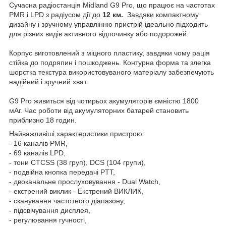
Сучасна радіостанція Midland G9 Pro, що працює на частотах
PMR і LPD з радіусом дії до
12 км.
Завдяки компактному
дизайну і зручному управлінню пристрій ідеально підходить
для різних видів активного відпочинку або подорожей.
Корпус виготовлений з міцного пластику, завдяки чому рація
стійка до подряпин і пошкоджень. Контурна форма та злегка
шорстка текстура використовуваного матеріалу забезпечують
надійний і зручний хват.
G9 Pro живиться від чотирьох акумуляторів ємністю 1800
мАг. Час роботи від акумуляторних батарей становить
приблизно 18 годин.
Найважливіші характеристики пристрою:
- 16 каналів PMR,
- 69 каналів LPD,
- тони CTCSS (38 груп), DCS (104 групи),
- подвійна кнопка передачі PTT,
- двоканальне прослуховування - Dual Watch,
- екстрений виклик - Екстрений ВИКЛИК,
- сканування частотного діапазону,
- підсвічування дисплея,
- регулювання гучності,