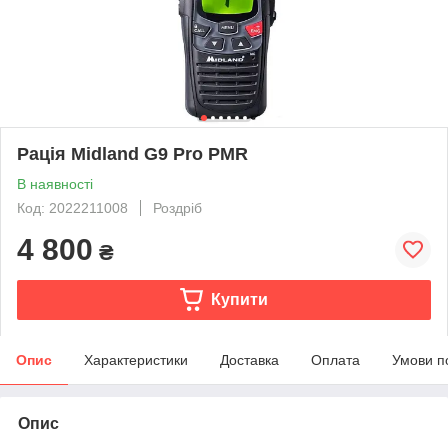
Рація Midland G9 Pro PMR
В наявності
Код: 2022211008
Роздріб
4 800
₴
Купити
Опис
Характеристики
Доставка
Оплата
Умови п
Опис