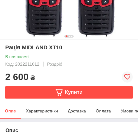
Рація MIDLAND XT10
В наявності
Код: 2022211012
Роздріб
2 600
₴
Купити
Опис
Характеристики
Доставка
Оплата
Умови п
Опис