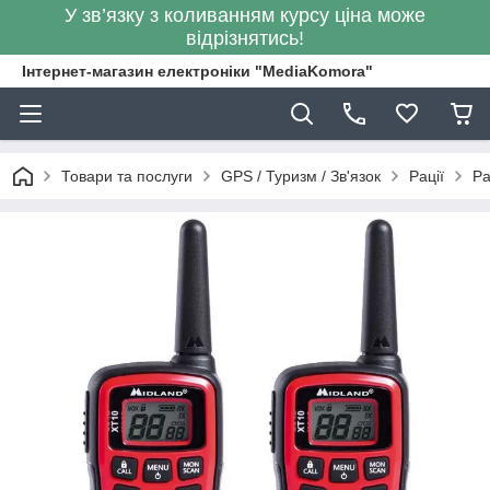
У зв’язку з коливанням курсу ціна може
відрізнятись!
Інтернет-магазин електроніки "MediaKomora"
Товари та послуги
GPS / Туризм / Зв'язок
Рації
Ра