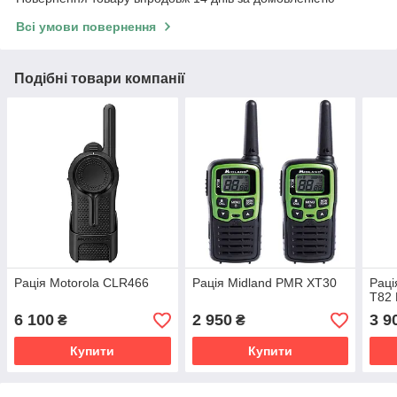
Всі умови повернення
Подібні товари компанії
Рація Motorola CLR466
Рація Midland PMR XT30
Раці
T82 
6 100
2 950
3 9
₴
₴
Купити
Купити