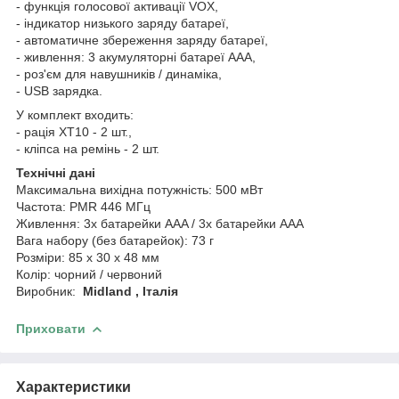
- функція голосової активації VOX,
- індикатор низького заряду батареї,
- автоматичне збереження заряду батареї,
- живлення: 3 акумуляторні батареї ААА,
- роз'єм для навушників / динаміка,
- USB зарядка.
У комплект входить:
- рація XT10 - 2 шт.,
- кліпса на ремінь - 2 шт.
Технічні дані
Максимальна вихідна потужність: 500 мВт
Частота: PMR 446 МГц
Живлення: 3x батарейки AAA / 3x батарейки AAA
Вага набору (без батарейок): 73 г
Розміри: 85 x 30 x 48 мм
Колір: чорний / червоний
Виробник:
Midland , Італія
Приховати
Характеристики