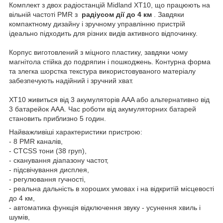
Комплект з двох радіостанцій Midland XT10, що працюють на
вільній частоті PMR з
радіусом дії до 4 км
. Завдяки
компактному дизайну і зручному управлінню пристрій
ідеально підходить для різних видів активного відпочинку.
Корпус виготовлений з міцного пластику, завдяки чому
магнітола стійка до подряпин і пошкоджень. Контурна форма
та злегка шорстка текстура використовуваного матеріалу
забезпечують надійний і зручний хват.
XT10 живиться від 3 акумуляторів AAA або альтернативно від
3 батарейок AAA. Час роботи від акумуляторних батарей
становить приблизно 5 годин.
Найважливіші характеристики пристрою:
- 8 PMR каналів,
- CTCSS тони (38 груп),
- сканування діапазону частот,
- підсвічування дисплея,
- регулювання гучності,
- реальна дальність в хороших умовах і на відкритій місцевості
до 4 км,
- автоматика функція відключення звуку - усунення хвиль і
шумів,