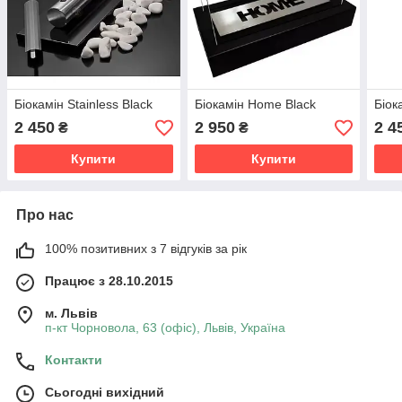
Біокамін Stainless Black
Біокамін Home Black
Біок
2 450
2 950
2 4
₴
₴
Купити
Купити
Про нас
100% позитивних з 7 відгуків за рік
Працює з 28.10.2015
м. Львів
п-кт Чорновола, 63 (офіс), Львів, Україна
Контакти
Сьогодні вихідний