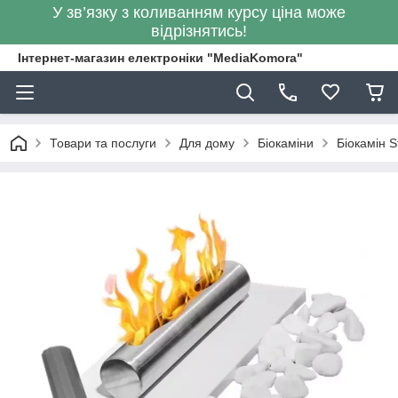
У зв’язку з коливанням курсу ціна може
відрізнятись!
Інтернет-магазин електроніки "MediaKomora"
Товари та послуги
Для дому
Біокаміни
Біокамін S