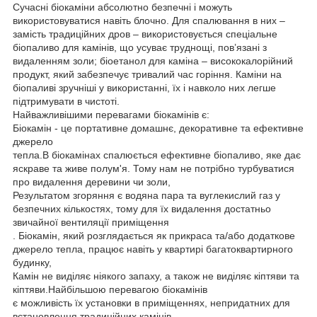
Сучасні біокаміни абсолютно безпечні і можуть
використовуватися навіть блочно. Для спалювання в них –
замість традиційних дров – використовується спеціальне
біопаливо для камінів, що усуває труднощі, пов’язані з
видаленням золи; біоетанол для каміна – висококалорійний
продукт, який забезпечує тривалий час горіння. Каміни на
біопаливі зручніші у використанні, їх і навколо них легше
підтримувати в чистоті.
Найважливішими перевагами біокамінів є:
Біокамін - це портативне домашнє, декоративне та ефективне
джерело
тепла.В біокамінах спалюється ефективне біопаливо, яке дає
яскраве та живе полум'я. Тому нам не потрібно турбуватися
про видалення деревини чи золи,
Результатом згоряння є водяна пара та вуглекислий газ у
безпечних кількостях, тому для їх видалення достатньо
звичайної вентиляції приміщення
. Біокамін, який розглядається як прикраса та/або додаткове
джерело тепла, працює навіть у квартирі багатоквартирного
будинку,
Камін не виділяє ніякого запаху, а також не виділяє кіптяви та
кіптяви.Найбільшою перевагою біокамінів
є можливість їх установки в приміщеннях, непридатних для
встановлення традиційних камінів.