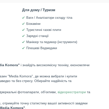
Для дому / Туризм
Ваги / Аналізатори складу тіла
Біокаміни
Туристичні газові плити
Зарядні станції
Манікюр та педикюр (інструменти)
Плюшеві Ведмедики
dia Komora"
і знайдіть високоякісну техніку, економлячи
зин "Media Komora", де можна вибрати і купити
швидко та без стресу. Обирайте надійність та
дзеркальні фотоапарати, об'єктиви,
відеореєстратори
та
 отримуйте точну статистику вашої активності завдяки
"Media Komora"
.