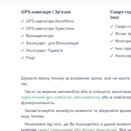
GPS-навігація / Зв'язок
Смарт-го
інші
GPS-навігатори Авто/Мото
Смарт-г
GPS-навігатори Туристичні
Фітнес б
Велонавігатори
Монітори
Аксесуари - для Велосипедів
Інші гад
Аксесуари / Гаджети
Аксесуар
Рації
Шукаєте якісну техніку за розумною ціною, але не маєте
час.
Часто за кермом автомобіля або ж плануєте захоплюючу
туристичний gps навігатор
,
автонавігатор
або ж навігато
функціональність.
Запам'ятовуйте незабутні моменти та зберігайте вражен
іншу техніку.
Незалежно від того, де Ви знаходитесь в даний момент,
новітнім
смарт годинникам або фітнес браслетам
. Все 