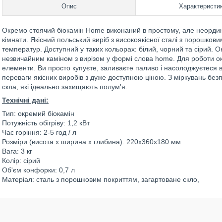
Опис
Характеристи
Окремо стоячий біокамін Home виконаний в простому, але неордин
кімнати. Якісний польський виріб з високоякісної сталі з порошкови
температур. Доступний у таких кольорах: білий, чорний та сірий. 
незвичайним каміном з вирізом у формі слова home. Для роботи ок
елементи. Ви просто купуєте, заливаєте паливо і насолоджуєтеся в
переваги якісних виробів з дуже доступною ціною. З міркувань без
скла, які ідеально захищають полум'я.
Технічні дані:
Тип: окремий біокамін
Потужність обігріву: 1,2 кВт
Час горіння: 2-5 год / л
Розміри (висота х ширина х глибина): 220x360x180 мм
Вага: 3 кг
Колір: сірий
Об'єм конфорки: 0,7 л
Матеріал: сталь з порошковим покриттям, загартоване скло,