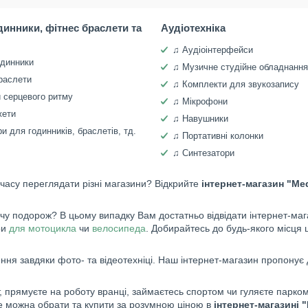
динники, фітнес браслети та
Аудіотехніка
♫ Аудіоінтерфейси
одинники
♫ Музичне студійне обладнання
раслети
♫ Комплекти для звукозапису
 серцевого ритму
♫ Мікрофони
жети
♫ Навушники
и для годинників, браслетів, тд.
♫ Портативні колонки
♫ Синтезатори
 часу переглядати різні магазини? Відкрийте
інтернет-магазин "Me
 подорож? В цьому випадку Вам достатньо відвідати інтернет-мага
ри
для мотоцикла
чи
велосипеда
. Добирайтесь до будь-якого місця 
ня завдяки фото- та відеотехніці. Наш інтернет-магазин пропонує 
 прямуєте на роботу вранці, займаєтесь спортом чи гуляєте парком,
це можна обрати та купити за розумною ціною в
інтернет-магазині 