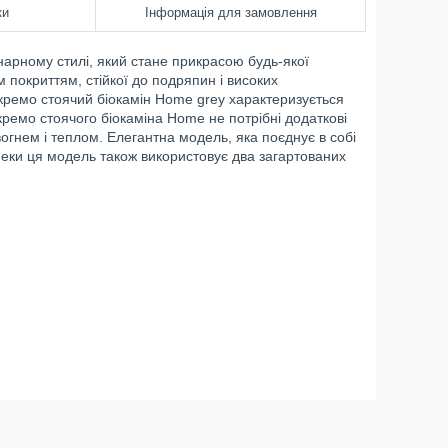
ки
Інформація для замовлення
арному стилі, який стане прикрасою будь-якої
м покриттям, стійкої до подряпин і високих
Окремо стоячий біокамін Home grey характеризується
ремо стоячого біокаміна Home не потрібні додаткові
огнем і теплом. Елегантна модель, яка поєднує в собі
пеки ця модель також використовує два загартованих