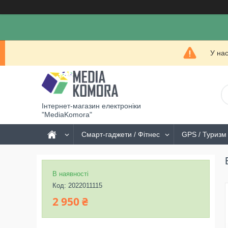
У на
Інтернет-магазин електроніки
"MediaKomora"
Смарт-гаджети / Фітнес
GPS / Туризм 
В наявності
Код:
2022011115
2 950 ₴