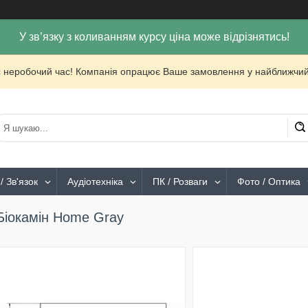
У зв’язку з коливанням курсу ціна може відрізнятись!
с неробочий час! Компанія опрацює Ваше замовлення у найближчий
/ Зв'язок
Аудіотехніка
ПК / Розваги
Фото / Оптика
Біокамін Home Gray