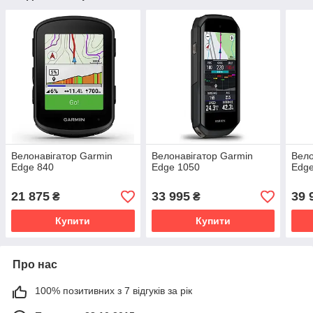
Велонавігатор Garmin
Велонавігатор Garmin
Вело
Edge 840
Edge 1050
Edge
21 875
33 995
39 
₴
₴
Купити
Купити
Про нас
100% позитивних з 7 відгуків за рік