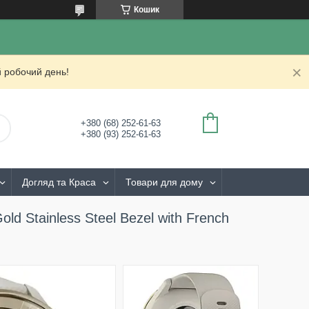
Кошик
 робочий день!
+380 (68) 252-61-63
+380 (93) 252-61-63
Догляд та Краса
Товари для дому
d Stainless Steel Bezel with French