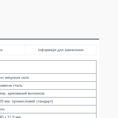
ки
Інформація для замовлення
чно зміцнене скло
авіюча сталь
мер, армований волокном
(20 мм, промисловий стандарт)
кон
40 x 11,9 мм