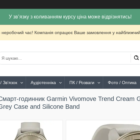
У зв’язку з коливанням курсу ціна може відрізнятись!
с неробочий час! Компанія опрацює Ваше замовлення у найближчий
/ Зв'язок
Аудіотехніка
ПК / Розваги
Фото / Оптика
Смарт-годинник Garmin Vivomove Trend Cream Gol
Grey Case and Silicone Band