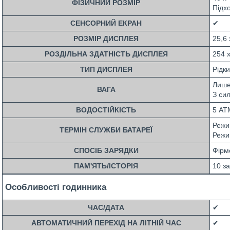
ФІЗИЧНИЙ РОЗМІР
Підх
СЕНСОРНИЙ ЕКРАН
✔
РОЗМІР ДИСПЛЕЯ
25,6 
РОЗДІЛЬНА ЗДАТНІСТЬ ДИСПЛЕЯ
254 x
ТИП ДИСПЛЕЯ
Рідк
Лише
ВАГА
З си
ВОДОСТІЙКІСТЬ
5 АТ
Режи
ТЕРМІН СЛУЖБИ БАТАРЕЇ
Режи
СПОСІБ ЗАРЯДКИ
Фірм
ПАМ'ЯТЬ/ІСТОРІЯ
10 за
Особливості годинника
ЧАС/ДАТА
✔
АВТОМАТИЧНИЙ ПЕРЕХІД НА ЛІТНІЙ ЧАС
✔