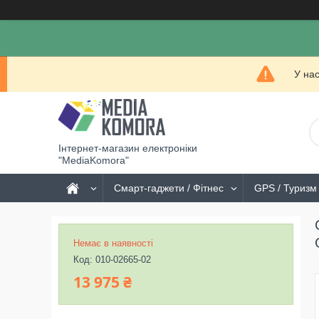
У на
Інтернет-магазин електроніки
"MediaKomora"
Смарт-гаджети / Фітнес
GPS / Туризм 
Немає в наявності
Код:
010-02665-02
13 975 ₴