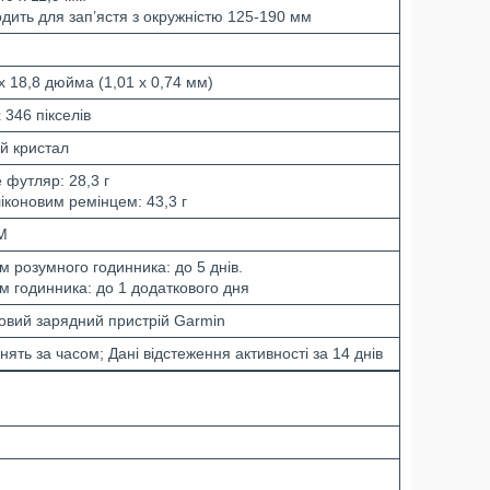
одить для зап’ястя з окружністю 125-190 мм
x 18,8 дюйма (1,01 x 0,74 мм)
 346 пікселів
ий кристал
 футляр: 28,3 г
ліконовим ремінцем: 43,3 г
М
м розумного годинника: до 5 днів.
м годинника: до 1 додаткового дня
овий зарядний пристрій Garmin
нять за часом; Дані відстеження активності за 14 днів