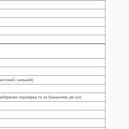
високий і низький)
вибіркова перевірка та за бажанням уві сні)