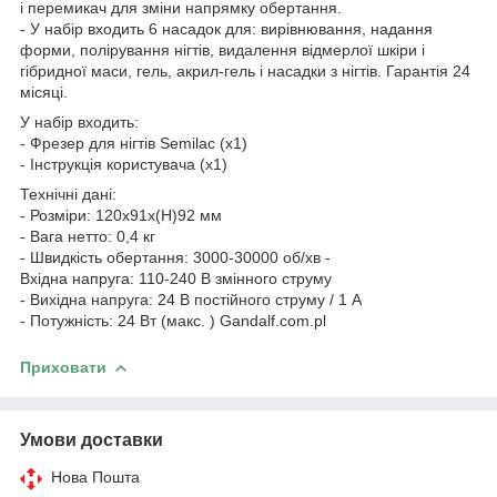
і перемикач для зміни напрямку обертання.
- У набір входить 6 насадок для: вирівнювання, надання
форми, полірування нігтів, видалення відмерлої шкіри і
гібридної маси, гель, акрил-гель і насадки з нігтів. Гарантія 24
місяці.
У набір входить:
- Фрезер для нігтів Semilac (x1)
- Інструкція користувача (x1)
Технічні дані:
- Розміри: 120x91x(H)92 мм
- Вага нетто: 0,4 кг
- Швидкість обертання: 3000-30000 об/хв -
Вхідна напруга: 110-240 В змінного струму
- Вихідна напруга: 24 В постійного струму / 1 A
- Потужність: 24 Вт (макс. ) Gandalf.com.pl
Приховати
Умови доставки
Нова Пошта