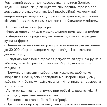
Компактний верстат для фрезерування цвяхів Semilac —
відмінний вибір, якщо ви шукаєте свій перший фрезер для
домашнього використання. Цей професійний косметичний
апарат використовується для розробки кутикули, підготовки
нігтьової пластини, а також для зняття гібридного манікюру.
Основні особливості фрезера:
- Фрезер створений для максимального полегшення роботи
та збереження порядку під час манікюру - має отвори для
ручки та фрези.
- Незважаючи на невеликі розміри, має плавне регулювання
до 30 000 обертів, завдяки чому не заїдає і не викликає
дискомфорту.
- Швидкість обертання фрезера регулюється зручною ручкою
або педаллю. На ручці є позначки обертів, що полегшує
керування.
- Потужність приладу підібрана оптимально, щоб легко
впоратися з кутикулою і гібридним манікюром і при цьому
забезпечити безпеку навіть людям, які починають працювати
з фрезером.
- Легка ручка, яка не напружує при роботі, а завдяки міцній
конструкції ідеально лежить в руці.
- Ефективна та тиха робота без вібрацій.
- Пристрій має просту систему зміни фрезерних наконечників