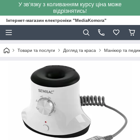
У зв’язку з коливанням курсу ціна може
відрізнятись!
Інтернет-магазин електроніки "MediaKomora"
Товари та послуги
Догляд та краса
Манікюр та педик