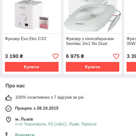
Фрезер Exo Eko CX3
Фрезер з пилозбирачем
Фрез
Semilac 2in1 No Dust
35W
3 190
6 975
3 3
₴
₴
Купити
Купити
Про нас
100% позитивних з 7 відгуків за рік
Працює з 28.10.2015
м. Львів
п-кт Чорновола, 63 (офіс), Львів, Україна
Контакти