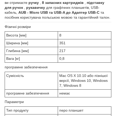
ви отримаєте
ручку
,
8 запасних картриджів
,
підставку
для ручок
,
рукавичку
для графічних планшетів, USB-
кабель,
AUB - Micro USB та USB-A до Адаптер USB-C
та
посібник користувача польською мовою та гарантійний талон.
Фізичні розміри
Висота [мм]
8
Ширина [мм]
351
Глибина [мм]
217
Вага [кг]
0,8
програмне забезпечення
Сумісність
Mac OS X 10.10 або пізнішої
версії, Windows 10, Windows
7, Windows 8
програмне забезпечення
немає
Параметри
Тип продукту
перо планшет