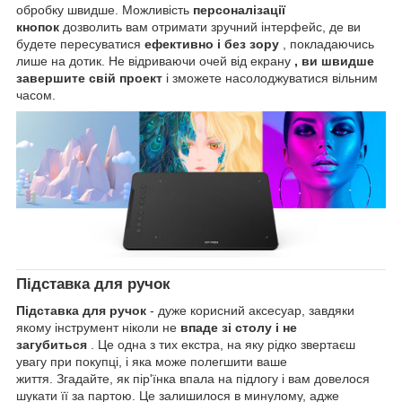
обробку швидше. Можливість
персоналізації
кнопок
дозволить вам отримати зручний інтерфейс, де ви
будете пересуватися
ефективно і без зору
, покладаючись
лише на дотик. Не відриваючи очей від екрану
, ви швидше
завершите свій проект
і зможете насолоджуватися вільним
часом.
Підставка для ручок
Підставка для ручок
- дуже корисний аксесуар, завдяки
якому інструмент ніколи не
впаде зі столу і не
загубиться
. Це одна з тих екстра, на яку рідко звертаєш
увагу при покупці, і яка може полегшити ваше
життя. Згадайте, як пір'їнка впала на підлогу і вам довелося
шукати її за партою. Це залишилося в минулому, адже