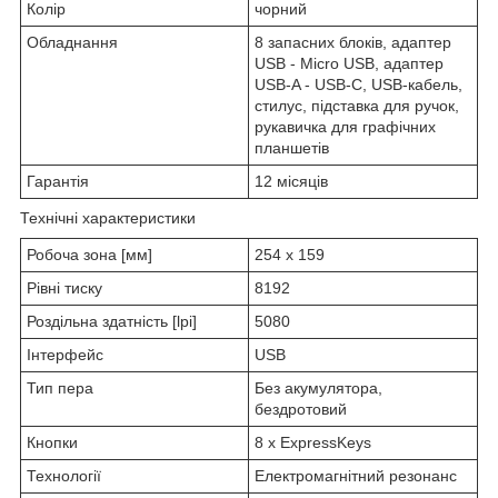
Колір
чорний
Обладнання
8 запасних блоків, адаптер
USB - Micro USB, адаптер
USB-A - USB-C, USB-кабель,
стилус, підставка для ручок,
рукавичка для графічних
планшетів
Гарантія
12 місяців
Технічні характеристики
Робоча зона [мм]
254 х 159
Рівні тиску
8192
Роздільна здатність [lpi]
5080
Інтерфейс
USB
Тип пера
Без акумулятора,
бездротовий
Кнопки
8 x ExpressKeys
Технології
Електромагнітний резонанс