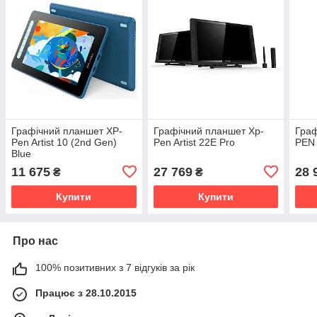
Графічний планшет XP-
Графічний планшет Xp-
Граф
Pen Artist 10 (2nd Gen)
Pen Artist 22E Pro
PEN
Blue
11 675
27 769
28 
₴
₴
Купити
Купити
Про нас
100% позитивних з 7 відгуків за рік
Працює з 28.10.2015