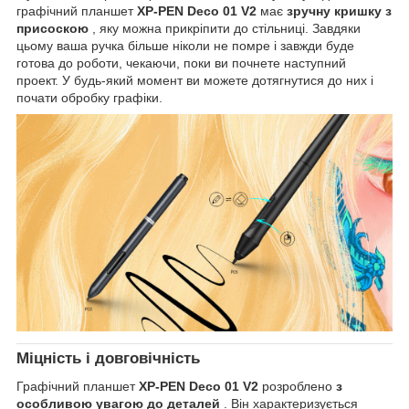
графічний планшет
XP-PEN Deco 01 V2
має
зручну кришку з
присоскою
, яку можна прикріпити до стільниці. Завдяки
цьому ваша ручка більше ніколи не помре і завжди буде
готова до роботи, чекаючи, поки ви почнете наступний
проект. У будь-який момент ви можете дотягнутися до них і
почати обробку графіки.
Міцність і довговічність
Графічний планшет
XP-PEN Deco 01 V2
розроблено
з
особливою увагою до деталей
. Він характеризується