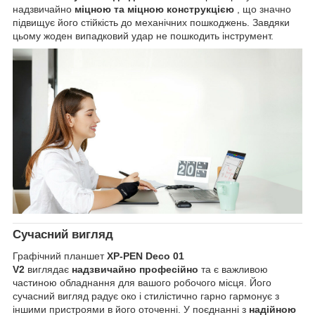
надзвичайно
міцною та міцною конструкцією
, що значно
підвищує його стійкість до механічних пошкоджень. Завдяки
цьому жоден випадковий удар не пошкодить інструмент.
Сучасний вигляд
Графічний планшет
XP-PEN Deco 01
V2
виглядає
надзвичайно професійно
та є важливою
частиною обладнання для вашого робочого місця. Його
сучасний вигляд радує око і стилістично гарно гармонує з
іншими пристроями в його оточенні. У поєднанні з
надійною