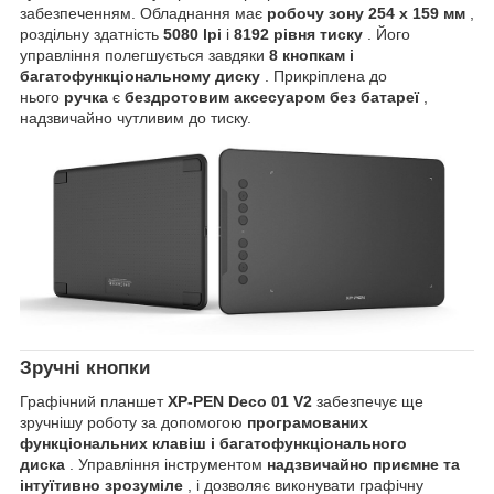
забезпеченням. Обладнання має
робочу зону 254 x 159 мм
,
роздільну здатність
5080 lpi
і
8192 рівня тиску
. Його
управління полегшується завдяки
8 кнопкам і
багатофункціональному диску
. Прикріплена до
нього
ручка
є
бездротовим аксесуаром без батареї
,
надзвичайно чутливим до тиску.
Зручні кнопки
Графічний планшет
XP-PEN Deco 01 V2
забезпечує ще
зручнішу роботу за допомогою
програмованих
функціональних клавіш і багатофункціонального
диска
. Управління інструментом
надзвичайно приємне та
інтуїтивно зрозуміле
, і дозволяє виконувати графічну