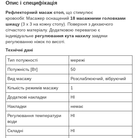
Опис і специфікація
Рефлекторний масаж стоп,
що стимулює
кровообіг. Масажер оснащений
18 масажними головками
шиацу
(3 х 3 на кожну стопу). Поверхня з дихаючого
сітчастого матеріалу. Додатковою перевагою є
індивідуальне
регулювання кута нахилу
завдяки
регулюванню ніжок по висоті.
Технічні дані
Тип потужності
мережі
Потужність [Вт]
50
Вид масажу
Розслаблюючий, вібруючий
Кількість режимів масажу
1
Додаткові накладки
НІ
Накладки
немає
Регулювання температури
НІ
води
Складні
НІ