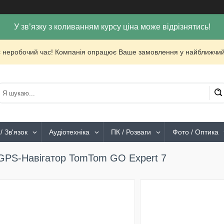
У зв’язку з коливанням курсу ціна може відрізнятись!
с неробочий час! Компанія опрацює Ваше замовлення у найближчий
/ Зв'язок
Аудіотехніка
ПК / Розваги
Фото / Оптика
GPS-Навігатор TomTom GO Expert 7