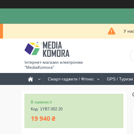
У на
Інтернет-магазин електроніки
"MediaKomora"
Смарт-гаджети / Фітнес
GPS / Туризм 
В наявності
Код:
1YB7.002.20
19 940 ₴