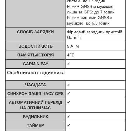
систем: до 17 годин
Режим GNSS із музикою
лише за GPS: до 7 годин
Режим системи GNSS з
музикою: До 6,5 годин
СПОСІБ ЗАРЯДКИ
Фірмовий зарядний пристрій
Garmin
ВОДОСТІЙКІСТЬ
5 АТМ
ПАМ'ЯТЬ/ІСТОРІЯ
4ГБ
GARMIN PAY
✔
Особливості годинника
ЧАС/ДАТА
✔
СИНХРОНІЗАЦІЯ ЧАСУ GPS
✔
АВТОМАТИЧНИЙ ПЕРЕХІД
✔
НА ЛІТНІЙ ЧАС
БУДИЛЬНИК
✔
ТАЙМЕР
✔