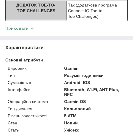
ДОДАТОК TOE-TO-
Так (додаткова програма
TOE CHALLENGES
Connect IQ Toe-to-
Toe Challenges)
Приховати
Характеристики
Основні атрибути
Виробник
Garmin
Тип
Розумні годинники
Сумісність з
Android, IOS
Інтерфейси
Bluetooth, Wi-Fi, ANT Plus,
NFC
Операційна система
Garmin OS
Тип дисплея
Кольоровий
Рівень водостійкості
5 АТМ
Стан
Новий
Стать
Унісекс