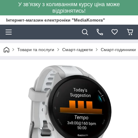
У зв’язку з коливанням курсу ціна може
відрізнятись!
Інтернет-магазин електроніки "MediaKomora"
Товари та послуги
Смарт-гаджети
Смарт-годинники