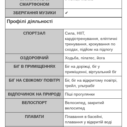
СМАРТФОНОМ
ЗБЕРІГАННЯ МУЗИКИ
✔
Профілі діяльності
СПОРТЗАЛ
Сила, HIIT,
кардіотренування, еліптичні
тренування, крокування по
сходах, підйом на підлогу
ОЗДОРОВЧИЙ
Ходьба, пілатес, йога
БІГ В ПРИМІЩЕННЯХ
Біг на доріжці, біг у
приміщенні, віртуальний біг
БІГ НА СВІЖОМУ ПОВІТРІ
Біг, біг на відкритому повітрі,
трейл, ультрабіг
ВІДПОЧИНОК НА ПРИРОДІ
Піші прогулянки
ВЕЛОСПОРТ
Велосипед, закритий
велосипед
ПЛАВАТИ
Плавання в басейні,
плавання у відкритій воді