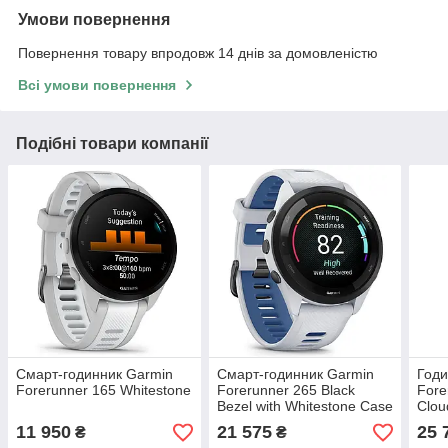
Умови повернення
Повернення товару впродовж 14 днів за домовленістю
Всі умови повернення
Подібні товари компанії
Смарт-годинник Garmin
Смарт-годинник Garmin
Годи
Forerunner 165 Whitestone
Forerunner 265 Black
Fore
Bezel with Whitestone Case
Clou
and Whitestone/Tidal Blue
Tran
11 950
21 575
25 
₴
₴
Silicone Band
Whit