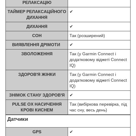
РЕЛАКСАЦІЮ
ТАЙМЕР РЕЛАКСАЦІЙНОГО
✔
ДИХАННЯ
ДИХАННЯ
✔
СОН
Так (розширений)
ВИЯВЛЕННЯ ДРІМОТИ
✔
ЗВОЛОЖЕННЯ
Так (у Garmin Connect і
додатковому віджеті Connect
IQ)
ЗДОРОВ'Я ЖІНКИ
Так (у Garmin Connect і
додатковому віджеті Connect
IQ)
ЗНІМОК СТАНУ ЗДОРОВ'Я
✔
PULSE OX НАСИЧЕННЯ
Так (вибіркова перевірка, під
КРОВІ КИСНЕМ
час сну, весь день)
Датчики
GPS
✔