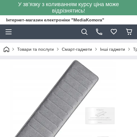
У зв’язку з коливанням курсу ціна може
відрізнятись!
Інтернет-магазин електроніки "MediaKomora"
Товари та послуги
Смарт-гаджети
Інші гаджети
Т