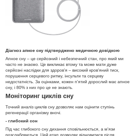
Діагноз апное сну підтверджено медичною довідкою
Апное сну – це серйозний і небезпечний стан, про який ми
часто не знаємо. Це викликає втому та може мати дуже
серйозні наслідки для здоров'я – високий кров'яний тиск,
порушення серцевого ритму, інсульти та серцеву
недостатність. За оцінками, кожен п'ятий дорослий має апное
сну, і 80% з них про це не знають.
Моніторинг циклів сну
Точний аналіз циклів сну дозволяє нам оцінити ступінь
регенерації організму вночі.
- глибокий сон
Під час глибокого сну дихання сповільнюється, а м'язи
розслабляються. Цей етап дозволяє відновитися після