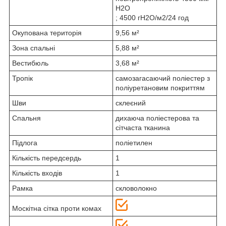
H2O
; 4500 гH2O/м2/24 год
Окупована територія
9,56 м²
Зона спальні
5,88 м²
Вестибюль
3,68 м²
Тропік
самозагасаючий поліестер з
поліуретановим покриттям
Шви
склеєний
Спальня
дихаюча поліестерова та
сітчаста тканина
Підлога
поліетилен
Кількість передсердь
1
Кількість входів
1
Рамка
скловолокно
Москітна сітка проти комах