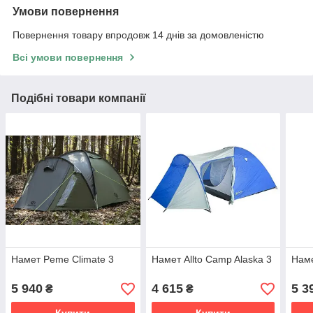
Умови повернення
Повернення товару впродовж 14 днів за домовленістю
Всі умови повернення
Подібні товари компанії
Намет Peme Climate 3
Намет Allto Camp Alaska 3
Наме
5 940
4 615
5 3
₴
₴