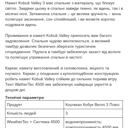
Намет Kobuk Valley 3 має спальню з матеріалу, що блокує
світло. Завдяки цьому в спальні завжди темно, як вдень, так і в
місячні ночі. Затемнена спальня – це велика зручність – вона
полегшує засинання, сон спокійніший, і ви можете коротко
подрімати вдень.
Проживання в наметі Kobuk Valley приносить вам багато
задоволення. Спальня чудово вентилюється, а великий
тамбур дозволяє безпечно зберігати туристичне
спорядження. Підлога в тамбурі забезпечує захист від вологи
та полегшує утримання спальні в чистоті.
Каркас намету виготовлений зі скловолокна, міцного та
гнучкого. Каркас у поєднанні з куполоподібною конструкцією
робить намет Kobuk Valley стійким до сильних поривів вітру.
Тент WatherTec 4500 мм забезпечує найкраще укриття в
дощові дні.
Технічні параметри
Продукт
Коулман Кобук Веллі 3 Плюс
Кількість людей
3
WeatherTec + Система 4500
водонепроникність;
повітропроникність 4500 мм