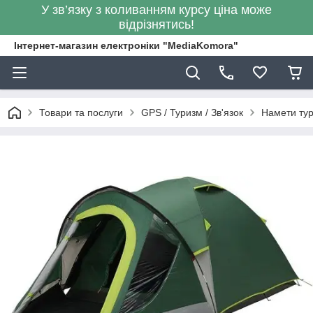
У зв’язку з коливанням курсу ціна може
відрізнятись!
Інтернет-магазин електроніки "MediaKomora"
Товари та послуги
GPS / Туризм / Зв'язок
Намети тур