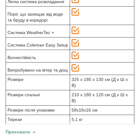
Легка система розкладання
Поріг, що захищає від води
та бруду в коридорі
Система WeatherTec +
Система Coleman Easy Setup
Вогнестійкість
Випробувано на вітер та дощ
Розміри
325 x 185 x 130 см (Д x Ш x
В)
Розміри спальні
210 x 180 x 120 см (Д x Ш x
В)
Розміри після упаковки
58x16x16 см
Терези
5,1 кг
Приховати