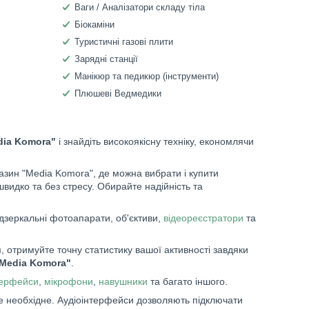
Ваги / Аналізатори складу тіла
Біокаміни
Туристичні газові плити
Зарядні станції
Манікюр та педикюр (інструменти)
Плюшеві Ведмедики
dia Komora"
і знайдіть високоякісну техніку, економлячи
зин "Media Komora", де можна вибрати і купити
швидко та без стресу. Обирайте надійність та
дзеркальні фотоапарати, об'єктиви,
відеореєстратори
та
 отримуйте точну статистику вашої активності завдяки
"Media Komora"
.
терфейси
,
мікрофони
,
навушники
та багато іншого.
е необхідне. Аудіоінтерфейси дозволяють підключати