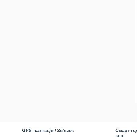
GPS-навігація / Зв'язок
Смарт-го
інші