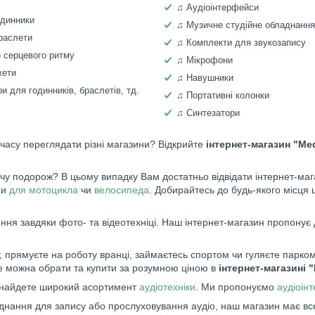
♫ Аудіоінтерфейси
одинники
♫ Музичне студійне обладнання
раслети
♫ Комплекти для звукозапису
 серцевого ритму
♫ Мікрофони
жети
♫ Навушники
и для годинників, браслетів, тд.
♫ Портативні колонки
♫ Синтезатори
 часу переглядати різні магазини? Відкрийте
інтернет-магазин "Me
 подорож? В цьому випадку Вам достатньо відвідати інтернет-мага
ри
для мотоцикла
чи
велосипеда
. Добирайтесь до будь-якого місця 
ня завдяки фото- та відеотехніці. Наш інтернет-магазин пропонує 
 прямуєте на роботу вранці, займаєтесь спортом чи гуляєте парком,
це можна обрати та купити за розумною ціною в
інтернет-магазині 
знайдете широкий асортимент
аудіотехніки
. Ми пропонуємо
аудіоін
аднання для запису або прослуховування аудіо, наш магазин має вс