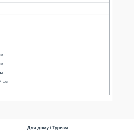
2
см
см
см
7 см
г
Для дому / Туризм