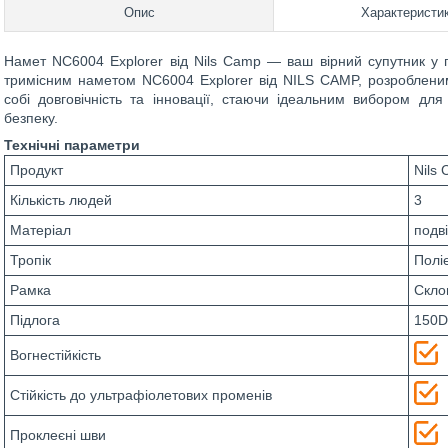
Опис
Характеристи
Намет NC6004 Explorer від Nils Camp — ваш вірний супутник у г
тримісним наметом NC6004 Explorer від NILS CAMP, розробленим
собі довговічність та інновації, стаючи ідеальним вибором для 
безпеку.
Технічні параметри
Продукт
Nils
Кількість людей
3
Матеріал
подв
Тропік
Полі
Рамка
Скло
Підлога
150D
Вогнестійкість
Стійкість до ультрафіолетових променів
Проклеєні шви