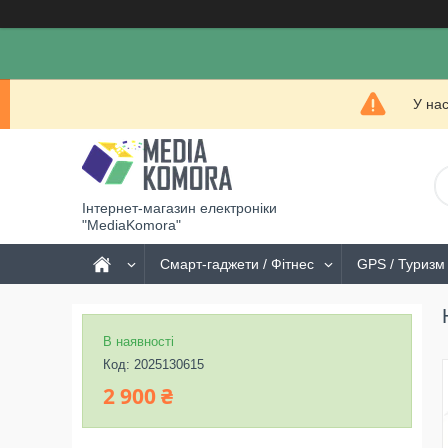
У на
Інтернет-магазин електроніки
"MediaKomora"
Смарт-гаджети / Фітнес
GPS / Туризм 
В наявності
Код:
2025130615
2 900 ₴