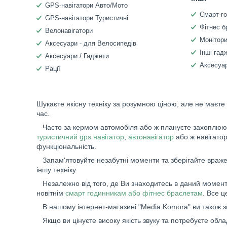
GPS-навігатори Авто/Мото
Смарт-г
GPS-навігатори Туристичні
Фітнес б
Велонавігатори
Монітори
Аксесуари - для Велосипедів
Інші гад
Аксесуари / Гаджети
Аксесуар
Рації
Шукаєте якісну техніку за розумною ціною, але не маєте
час.
Часто за кермом автомобіля або ж плануєте захоплюючу
туристичний gps навігатор
,
автонавігатор
або ж навігато
функціональність.
Запам'ятовуйте незабутні моменти та зберігайте вражен
іншу техніку.
Незалежно від того, де Ви знаходитесь в даний момент,
новітнім
смарт годинникам або фітнес браслетам
. Все 
В нашому інтернет-магазині "Media Komora" ви також 
Якщо ви цінуєте високу якість звуку та потребуєте обл