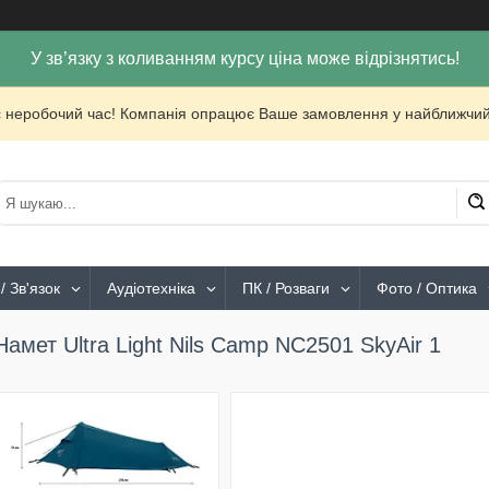
У зв’язку з коливанням курсу ціна може відрізнятись!
с неробочий час! Компанія опрацює Ваше замовлення у найближчий
/ Зв'язок
Аудіотехніка
ПК / Розваги
Фото / Оптика
Намет Ultra Light Nils Camp NC2501 SkyAir 1