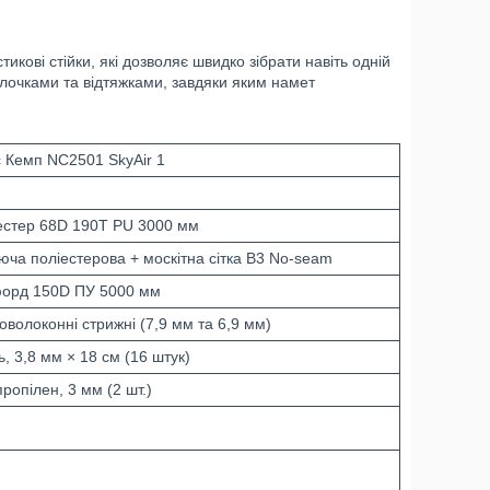
кові стійки, які дозволяє швидко зібрати навіть одній
кілочками та відтяжками, завдяки яким намет
с Кемп NC2501 SkyAir 1
естер 68D 190T PU 3000 мм
юча поліестерова + москітна сітка B3 No-seam
орд 150D ПУ 5000 мм
оволоконні стрижні (7,9 мм та 6,9 мм)
, 3,8 мм × 18 см (16 штук)
ропілен, 3 мм (2 шт.)