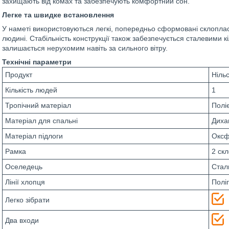
захищають від комах та забезпечують комфортний сон.
Легке та швидке встановлення
У наметі використовуються легкі, попередньо сформовані склопласти
людині. Стабільність конструкції також забезпечується сталевими 
залишається нерухомим навіть за сильного вітру.
Технічні параметри
Продукт
Ніль
Кількість людей
1
Тропічний матеріал
Полі
Матеріал для спальні
Диха
Матеріал підлоги
Оксф
Рамка
2 скл
Оселедець
Сталь
Лінії хлопця
Поліп
Легко зібрати
Два входи