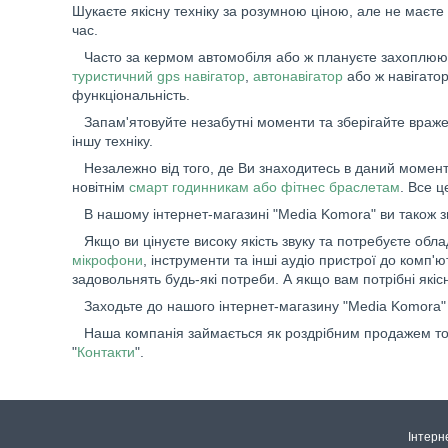
Шукаєте якісну техніку за розумною ціною, але не маєте
час.
Часто за кермом автомобіля або ж плануєте захоплюючу
туристичний gps навігатор
,
автонавігатор
або ж навігато
функціональність.
Запам'ятовуйте незабутні моменти та зберігайте вражен
іншу техніку.
Незалежно від того, де Ви знаходитесь в даний момент,
новітнім
смарт годинникам або фітнес браслетам
. Все 
В нашому інтернет-магазині "Media Komora" ви також 
Якщо ви цінуєте високу якість звуку та потребуєте обл
мікрофони
, інструменти та інші аудіо пристрої до ком
задовольнять будь-які потреби. А якщо вам потрібні якіс
Заходьте до нашого інтернет-магазину "Media Komora" 
Наша компанія займається як роздрібним продажем товар
"
Контакти
".