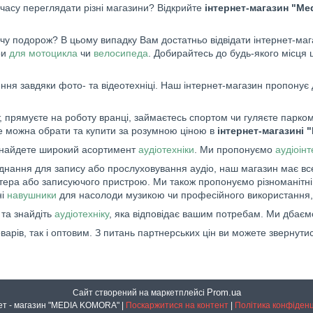
 часу переглядати різні магазини? Відкрийте
інтернет-магазин "Me
 подорож? В цьому випадку Вам достатньо відвідати інтернет-мага
ри
для мотоцикла
чи
велосипеда
. Добирайтесь до будь-якого місця 
ня завдяки фото- та відеотехніці. Наш інтернет-магазин пропонує 
 прямуєте на роботу вранці, займаєтесь спортом чи гуляєте парком,
це можна обрати та купити за розумною ціною в
інтернет-магазині 
знайдете широкий асортимент
аудіотехніки
. Ми пропонуємо
аудіоін
аднання для запису або прослуховування аудіо, наш магазин має вс
п'ютера або записуючого пристрою. Ми також пропонуємо різноманітн
ні
навушники
для насолоди музикою чи професійного використання,
та знайдіть
аудіотехніку
, яка відповідає вашим потребам. Ми дбаєм
ів, так і оптовим. З питань партнерських цін ви можете звернутис
Prom.ua
Сайт створений на маркетплейсі
Інтернет - магазин "MEDIA KOMORA" |
Поскаржитися на контент
|
Політика конфіденц