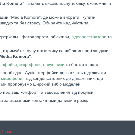
dia Komora"
і знайдіть високоякісну техніку, економлячи
зин "Media Komora", де можна вибрати і купити
швидко та без стресу. Обирайте надійність та
дзеркальні фотоапарати, об'єктиви,
відеореєстратори
та
 отримуйте точну статистику вашої активності завдяки
"Media Komora"
.
терфейси
,
мікрофони
,
навушники
та багато іншого.
е необхідне. Аудіоінтерфейси дозволяють підключати
і
мікрофони
- від конденсаторних до динамічних, що
 ми пропонуємо широкий вибір моделей.
о про ваш комфорт та задоволення від покупки.
я за вказаними контактними даними в розділі
ійності