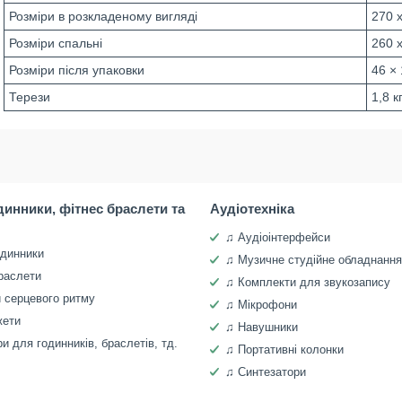
Розміри в розкладеному вигляді
270 x
Розміри спальні
260 x
Розміри після упаковки
46 ×
Терези
1,8 к
динники, фітнес браслети та
Аудіотехніка
♫ Аудіоінтерфейси
одинники
♫ Музичне студійне обладнання
раслети
♫ Комплекти для звукозапису
 серцевого ритму
♫ Мікрофони
жети
♫ Навушники
и для годинників, браслетів, тд.
♫ Портативні колонки
♫ Синтезатори