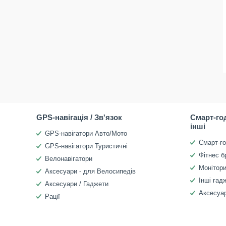
GPS-навігація / Зв'язок
Смарт-го
інші
GPS-навігатори Авто/Мото
Смарт-г
GPS-навігатори Туристичні
Фітнес б
Велонавігатори
Монітори
Аксесуари - для Велосипедів
Інші гад
Аксесуари / Гаджети
Аксесуар
Рації