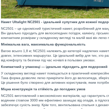
Намет Ultalight NC2501 - ідеальний супутник для кожної подор
NC2501 – це одномісний туристичний намет, розроблений для мандрів
Він ідеально підходить для велосипедних поїздок, каякінгу, гірських 
компактним розмірам у складеному вигляді та малій вазі він легко п
Мінімальна вага, максимальна функціональність
Вагою всього 1,8 кг, NC2501 належить до категорії надлегких наме
довгих, інтенсивних маршрутах. Це ідеальний вибір для тих, хто ра
від комфорту та безпеки під час ночівлі в польових умовах.
Компактний у упаковці — ідеально підходить для подорожей
У складеному вигляді намет поміщається в практичний компресійни
Така форма дозволяє легко прикріпити його до велосипеда, зберіга
Це рішення було створено для активних користувачів, яким потрібн
Міцна конструкція та стійкість до погодних умов
NC2501 виготовлений з високоякісних матеріалів, що гарантують сті
водяним стовпом 3000 мм ефективно захищає від опадів, а підлог
забезпечує сухість знизу. Крім того, вентильована спальня з дихаю