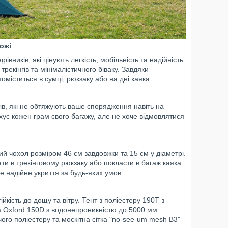
ожі
ників, які цінують легкість, мобільність та надійність.
трекінгів та мінімалістичного біваку. Завдяки
оміститься в сумці, рюкзаку або на дні каяка.
тів, які не обтяжують ваше спорядження навіть на
хує кожен грам свого багажу, але не хоче відмовлятися
й чохол розміром 46 см завдовжки та 15 см у діаметрі.
ти в трекінговому рюкзаку або покласти в багаж каяка.
е надійне укриття за будь-яких умов.
йкість до дощу та вітру. Тент з поліестеру 190T з
а Oxford 150D з водонепроникністю до 5000 мм
чого поліестеру та москітна сітка "no-see-um mesh B3"