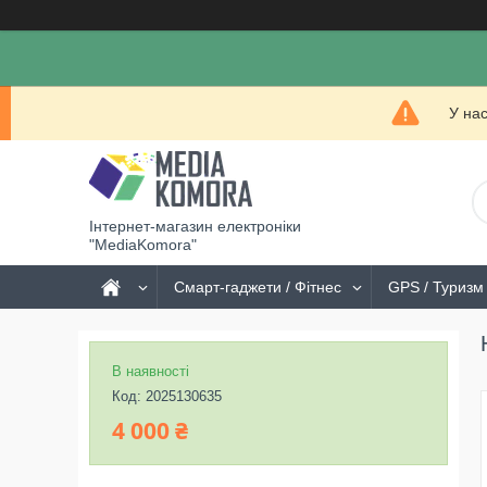
У на
Інтернет-магазин електроніки
"MediaKomora"
Смарт-гаджети / Фітнес
GPS / Туризм 
В наявності
Код:
2025130635
4 000 ₴