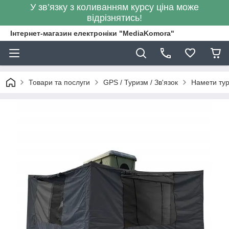
У зв’язку з коливанням курсу ціна може
відрізнятись!
Інтернет-магазин електроніки "MediaKomora"
Товари та послуги
GPS / Туризм / Зв'язок
Намети тур