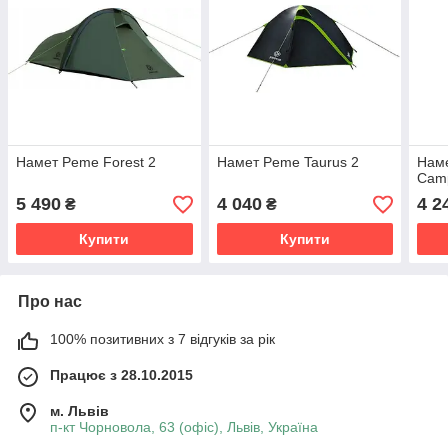
Намет Peme Forest 2
Намет Peme Taurus 2
Наме
Camp
5 490
4 040
4 2
₴
₴
Купити
Купити
Про нас
100% позитивних з 7 відгуків за рік
Працює з 28.10.2015
м. Львів
п-кт Чорновола, 63 (офіс), Львів, Україна