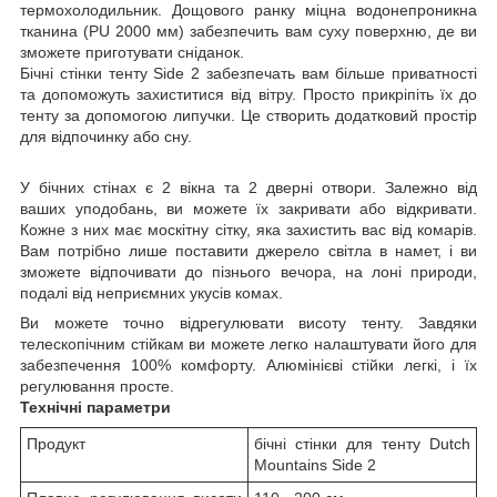
термохолодильник. Дощового ранку міцна водонепроникна
тканина (PU 2000 мм) забезпечить вам суху поверхню, де ви
зможете приготувати сніданок.
Бічні стінки тенту Side 2 забезпечать вам більше приватності
та допоможуть захиститися від вітру. Просто прикріпіть їх до
тенту за допомогою липучки. Це створить додатковий простір
для відпочинку або сну.
У бічних стінах є 2 вікна та 2 дверні отвори. Залежно від
ваших уподобань, ви можете їх закривати або відкривати.
Кожне з них має москітну сітку, яка захистить вас від комарів.
Вам потрібно лише поставити джерело світла в намет, і ви
зможете відпочивати до пізнього вечора, на лоні природи,
подалі від неприємних укусів комах.
Ви можете точно відрегулювати висоту тенту. Завдяки
телескопічним стійкам ви можете легко налаштувати його для
забезпечення 100% комфорту. Алюмінієві стійки легкі, і їх
регулювання просте.
Технічні параметри
Продукт
бічні стінки для тенту Dutch
Mountains Side 2