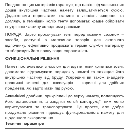
Поєднання цих матеріалів гарантує, що навіть під час сильних
дощів внутрішня частина намету залишатиметься сухою.
Додатковими перевагами тканини є легкість чищення та
догляду, а темніший колір тенту допомагає краще обігрівати
внутрішню частину холодними ранками.
ПОРАДА: Варто просочувати тент перед кожним сезоном –
засоби, доступні в магазинах товарів для активного
відпочинку, ефективно продовжать термін служби матеріалу
та збережуть його повну водонепроникність.
ФУНКЦІОНАЛЬНІ РІШЕННЯ
Намет постачається з чохлом для взуття, який кріпиться зовні,
допомагає підтримувати порядок у наметі та захищає його
внутрішню частину від бруду. Усередині ви також знайдете
практичні кишені для аксесуарів – корисні для дрібних
предметів, які варто мати під рукою.
Алюмінієві драбини, прикріплені до верху намету, полегшують
його встановлення, а завдяки легкій конструкції, ним легко
користуватися та транспортувати. Це просте, але добре
продумане рішення підвищує функціональність намету для
щоденного використання.
Технічні параметри