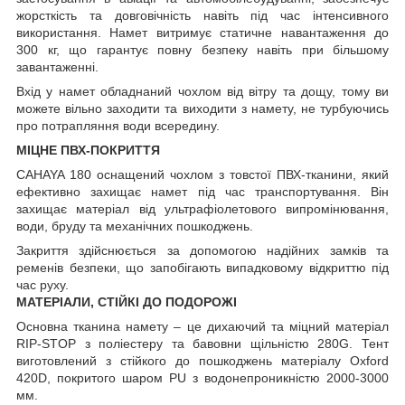
жорсткість та довговічність навіть під час інтенсивного
використання. Намет витримує статичне навантаження до
300 кг, що гарантує повну безпеку навіть при більшому
завантаженні.
Вхід у намет обладнаний чохлом від вітру та дощу, тому ви
можете вільно заходити та виходити з намету, не турбуючись
про потрапляння води всередину.
МІЦНЕ ПВХ-ПОКРИТТЯ
CAHAYA 180 оснащений чохлом з товстої ПВХ-тканини, який
ефективно захищає намет під час транспортування. Він
захищає матеріал від ультрафіолетового випромінювання,
води, бруду та механічних пошкоджень.
Закриття здійснюється за допомогою надійних замків та
ременів безпеки, що запобігають випадковому відкриттю під
час руху.
МАТЕРІАЛИ, СТІЙКІ ДО ПОДОРОЖІ
Основна тканина намету – це дихаючий та міцний матеріал
RIP-STOP з поліестеру та бавовни щільністю 280G. Тент
виготовлений з стійкого до пошкоджень матеріалу Oxford
420D, покритого шаром PU з водонепроникністю 2000-3000
мм.