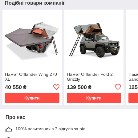
Подібні товари компанії
Намет Offlander Wing 270
Намет Offlander Fold 2
Наме
XL
Grizzly
San
40 550
139 500
125
₴
₴
Купити
Купити
Про нас
100% позитивних з 7 відгуків за рік