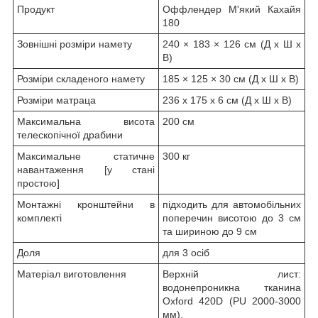
Продукт
Оффлендер М'який Кахайя
180
Зовнішні розміри намету
240 × 183 × 126 см (Д x Ш x
В)
Розміри складеного намету
185 × 125 × 30 см (Д x Ш x В)
Розміри матраца
236 x 175 x 6 см (Д x Ш x В)
Максимальна висота
200 см
телескопічної драбини
Максимальне статичне
300 кг
навантаження [у стані
простою]
Монтажні кронштейни в
підходить для автомобільних
комплекті
поперечин висотою до 3 см
та шириною до 9 см
Доля
для 3 осіб
Матеріал виготовлення
Верхній лист:
водонепроникна тканина
Oxford 420D (PU 2000-3000
мм).