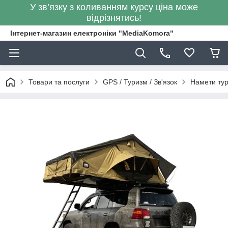
У зв’язку з коливанням курсу ціна може
відрізнятись!
Інтернет-магазин електроніки "MediaKomora"
Товари та послуги
GPS / Туризм / Зв'язок
Намети тур