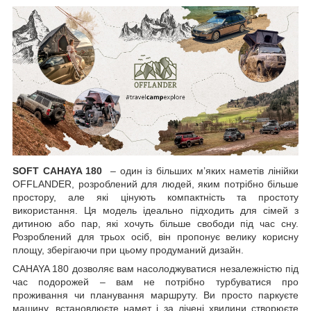
SOFT CAHAYA 180
– один із більших м’яких наметів лінійки
OFFLANDER, розроблений для людей, яким потрібно більше
простору, але які цінують компактність та простоту
використання. Ця модель ідеально підходить для сімей з
дитиною або пар, які хочуть більше свободи під час сну.
Розроблений для трьох осіб, він пропонує велику корисну
площу, зберігаючи при цьому продуманий дизайн.
CAHAYA 180 дозволяє вам насолоджуватися незалежністю під
час подорожей – вам не потрібно турбуватися про
проживання чи планування маршруту. Ви просто паркуєте
машину, встановлюєте намет і за лічені хвилини створюєте