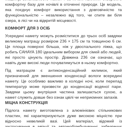
комфортну базу для ночівлі в оточенні природи. Це модель,
яка поєднує комфорт використання з довговічністю та
функціональністю – незалежно від того, чи спите ви біля
озера, в лісі чи на відкритій місцевості.
КОМФОРТ ДЛЯ 3 ОСІБ
Усередині намету можуть розміститися до трьох осіб завдяки
великому матрацу розміром 236 × 175 см та товщиною 6 см.
Ця площа поверхні більша, ніж у двоспального ліжка, що
робить CAHAYA 180 ідеальним вибором для сімей або людей,
які просто цінують простір. Довжина 236 см означає, що
навіть дуже високі люди почуватимуться в ньому комфортно.
Під матрацом є антиконденсаційний килимок, який
призначений для зменшення конденсації вологи всередині
намету. Це особливо важливо в холодні ночі, коли перепад
температур може призвести до конденсації водяної пари.
Завдяки цьому внутрішня частина залишається сухою, а
намет служить довше без ознак цвілі чи неприємних запахів.
МІЦНА КОНСТРУКЦІЯ
Підлога намету виготовлена ​​з алюмінієвих стільникових
пластин, які характеризуються дуже високою міцністю при
відносно невеликій вазі. Цей матеріал, відомий із
застосування в авіації та автомобілебудуванні, забезпечує