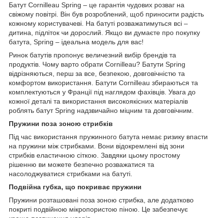
Батут Cornilleau Spring – це гарантія чудових розваг на
свіжому повітрі. Він був розроблений, щоб приносити радість
кожному користувачеві. На батуті розважатимуться всі –
дитина, підліток чи дорослий. Якщо ви думаєте про покупку
батута, Spring – ідеальна модель для вас!
Ринок батутів пропонує величезний вибір брендів та
продуктів. Чому варто обрати Cornilleau? Батути Spring
відрізняються, перш за все, безпекою, довговічністю та
комфортом використання. Батути Cornilleau збираються та
комплектуються у Франції під наглядом фахівців. Увага до
кожної деталі та використання високоякісних матеріалів
роблять батут Spring надзвичайно міцним та довговічним.
Пружини поза зоною стрибків
Під час використання пружинного батута немає ризику впасти
на пружини між стрибками. Вони відокремлені від зони
стрибків еластичною сіткою. Завдяки цьому простому
рішенню ви можете безпечно розважатися та
насолоджуватися стрибками на батуті.
Подвійна губка, що покриває пружини
Пружини розташовані поза зоною стрибка, але додатково
покриті подвійною мікропористою піною. Це забезпечує