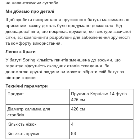
не навантажуючи суглоби.
Ми дбаємо про деталі
Щоб зробити використання пружинного батута максимально
приємним, кожну деталь було продумано досконало. Від
двошарової піни, що покриває пружини, до текстури захисної
сітки, всі компоненти розроблені для забезпечення зручності
та комфорту використання.
Легко зібрати
У батуті Spring кількість гвинтів зменшена до восьми, що
гарантує відсутність складних етапів складання. За
допомогою другої людини ви можете зібрати свій батут за
півтори години.
Технічні параметри
Продукт
Пружина Корнільо 14 футів
426 см
Діаметр килимка для
426 см
стрибків
Кількість ніжок
4
Кількість пружин
88