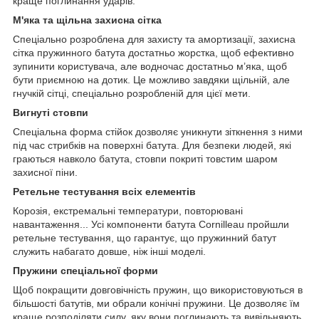
краще поглинання ударів.
М'яка та щільна захисна сітка
Спеціально розроблена для захисту та амортизації, захисна
сітка пружинного батута достатньо жорстка, щоб ефективно
зупинити користувача, але водночас достатньо м’яка, щоб
бути приємною на дотик. Це можливо завдяки щільній, але
гнучкій сітці, спеціально розробленій для цієї мети.
Вигнуті стовпи
Спеціальна форма стійок дозволяє уникнути зіткнення з ними
під час стрибків на поверхні батута. Для безпеки людей, які
граються навколо батута, стовпи покриті товстим шаром
захисної піни.
Ретельне тестування всіх елементів
Корозія, екстремальні температури, повторювані
навантаження... Усі компоненти батута Cornilleau пройшли
ретельне тестування, що гарантує, що пружинний батут
служить набагато довше, ніж інші моделі.
Пружини спеціальної форми
Щоб покращити довговічність пружин, що використовуються в
більшості батутів, ми обрали конічні пружини. Це дозволяє їм
краще розподіляти силу, яку вони поглинають та вивільняють.