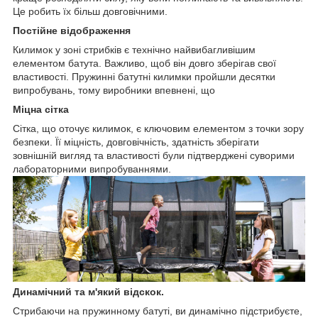
Це робить їх більш довговічними.
Постійне відображення
Килимок у зоні стрибків є технічно найвибагливішим
елементом батута. Важливо, щоб він довго зберігав свої
властивості. Пружинні батутні килимки пройшли десятки
випробувань, тому виробники впевнені, що
Міцна сітка
Сітка, що оточує килимок, є ключовим елементом з точки зору
безпеки. Її міцність, довговічність, здатність зберігати
зовнішній вигляд та властивості були підтверджені суворими
лабораторними випробуваннями.
Динамічний та м'який відскок.
Стрибаючи на пружинному батуті, ви динамічно підстрибуєте,