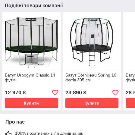
Подібні товари компанії
Батут Urbogym Classic 14
Батут Cornilleau Spring 10
Бату
футів
футів 305 см
футі
12 970
23 890
28 
₴
₴
Купити
Купити
Про нас
100% позитивних з 7 відгуків за рік