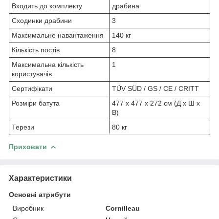
Входить до комплекту
драбина
Сходинки драбини
3
Максимальне навантаження
140 кг
Кількість постів
8
Максимальна кількість
1
користувачів
Сертифікати
TÜV SÜD / GS / CE / CRITT
Розміри батута
477 x 477 x 272 см (Д x Ш x
В)
Терези
80 кг
Приховати
Характеристики
Основні атрибути
Виробник
Cornilleau