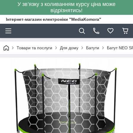
У зв’язку з коливанням курсу ціна може
відрізнятись!
Інтернет-магазин електроніки "MediaKomora"
Товари та послуги
Для дому
Батути
Батут NEO SP