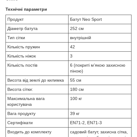
Технічні параметри
Продукт
Батут Neo Sport
Діаметр батута
252 см
Тип сітки
внутрішній
Кількість пружин
42
Кількість ніжок
3
Кількість постів
6 (покриті м’якою захисною
піною)
Висота від землі до килимка
55 см
Висота сітки:
180 см
Максимальна вага
100 кг
користувача
Вага продукту
39 кг
Сертифікати
EN71-2, EN71-3
Входить до комплекту
садовий батут, захисна сітка,