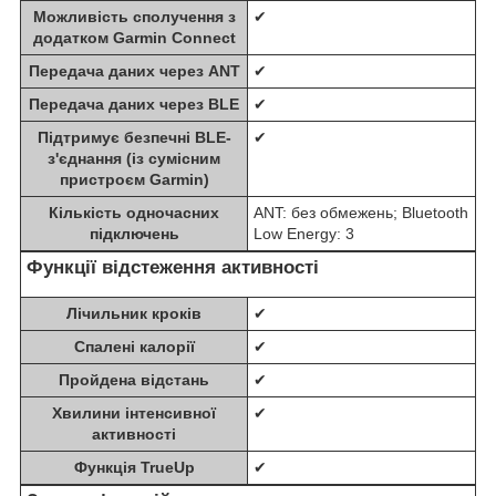
Можливість сполучення з
✔
додатком Garmin Connect
Передача даних через ANT
✔
Передача даних через BLE
✔
Підтримує безпечні BLE-
✔
з'єднання (із сумісним
пристроєм Garmin)
Кількість одночасних
ANT: без обмежень; Bluetooth
підключень
Low Energy: 3
Функції відстеження активності
Лічильник кроків
✔
Спалені калорії
✔
Пройдена відстань
✔
Хвилини інтенсивної
✔
активності
Функція TrueUp
✔