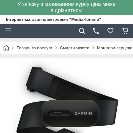
У зв’язку з коливанням курсу ціна може
відрізнятись!
Інтернет-магазин електроніки "MediaKomora"
Товари та послуги
Смарт-гаджети
Монітори серцево