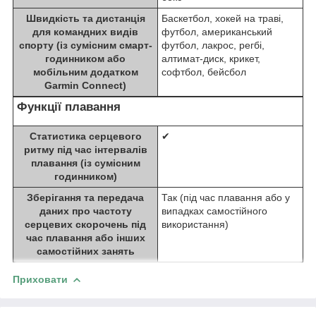
Швидкість та дистанція
Баскетбол, хокей на траві,
для командних видів
футбол, американський
спорту (із сумісним смарт-
футбол, лакрос, регбі,
годинником або
алтимат-диск, крикет,
мобільним додатком
софтбол, бейсбол
Garmin Connect)
Функції плавання
Статистика серцевого
✔
ритму під час інтервалів
плавання (із сумісним
годинником)
Зберігання та передача
Так (під час плавання або у
даних про частоту
випадках самостійного
серцевих скорочень під
використання)
час плавання або інших
самостійних занять
Приховати