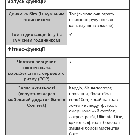
Запуск функцій
Динаміка бігу (із сумісним
Так (включаючи втрату
годинником)
швидкості руху під час
контакту ніг із землею)
Темп і дистанція бігу (із
✔
сумісним годинником)
Фітнес-функції
Частота серцевих
✔
скорочень та
варіабельність серцевого
ритму (ВСР)
Запис активності
Кардіо, біг, велоспорт,
(керується через
плавання, баскетбол,
мобільний додаток Garmin
волейбол, хокей на траві,
Connect)
хокей на льоду, футбол,
американський футбол,
лакрос, регбі, Ultimate Disc,
крикет, софтбол, бейсбол,
змішані бойові мистецтва,
бокс