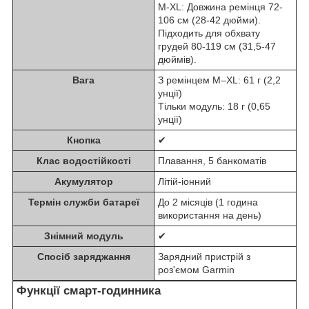
M-XL: Довжина ремінця 72-
106 см (28-42 дюйми).
Підходить для обхвату
грудей 80-119 см (31,5-47
дюймів).
Вага
З ремінцем M–XL: 61 г (2,2
унції)
Тільки модуль: 18 г (0,65
унції)
Кнопка
✔
Клас водостійкості
Плавання, 5 банкоматів
Акумулятор
Літій-іонний
Термін служби батареї
До 2 місяців (1 година
використання на день)
Знімний модуль
✔
Спосіб заряджання
Зарядний пристрій з
роз'ємом Garmin
Функції смарт-годинника