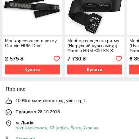
Монітор серцевого ритму
Монітор серцевого ритму
Моні
Garmin HRM-Dual
(Нагрудний пульсометр)
(Пул
Garmin HRM 600 XS-S
Garm
2 575
7 730
6 8
₴
₴
Купити
Купити
Про нас
100% позитивних з 7 відгуків за рік
Працює з 28.10.2015
м. Львів
п-кт Чорновола, 63 (офіс), Львів, Україна