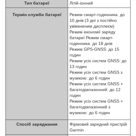
Тип батареї
Літій-іонний
Термін служби батареї
Режим смарт-годинника: до
10 днів (3 дні з постійно
увімкненим дисплеєм)
Режим економії заряду
батареї Режим смарт-
годинника: до 18 днів
Режим GPS-GNSS: до 15
годин
Режим усіх систем GNSS: до
13 годин
Режим усіх систем GNSS з
музикою: до 6 годин
Режим усіх систем GNSS +
багатодіапазонний: до 12
годин
Режим усіх систем GNSS +
багатодіапазонний з
музикою: до 6 годин
Спосіб заряджання
Фірмовий зарядний пристрій
Garmin