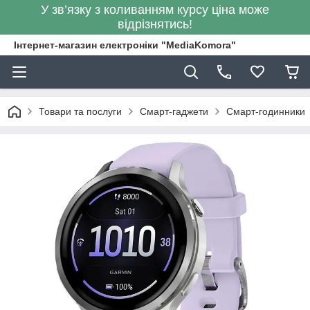
У зв’язку з коливанням курсу ціна може
відрізнятись!
Інтернет-магазин електроніки "MediaKomora"
Товари та послуги
Смарт-гаджети
Смарт-годинники