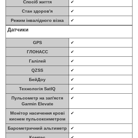
Спосіб життя
✔
Стан здоров'я
✔
Режим інвалідного візка
✔
Датчики
GPS
✔
ГЛОНАСС
✔
Галілей
✔
QZSS
✔
БейДоу
✔
Технологія SatIQ
✔
Пульсометр на зап'ястя
✔
Garmin Elevate
Монітор насичення крові
✔
киснем пульсоксиметром
Барометричний альтиметр
✔
Компас
✔