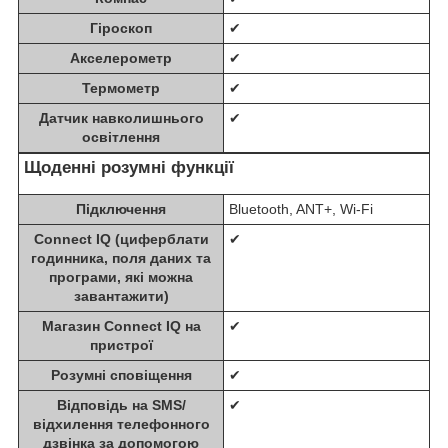
Гіроскоп
✔
Акселерометр
✔
Термометр
✔
Датчик навколишнього
✔
освітлення
Щоденні розумні функції
Підключення
Bluetooth, ANT+, Wi-Fi
Connect IQ (циферблати
✔
годинника, поля даних та
програми, які можна
завантажити)
Магазин Connect IQ на
✔
пристрої
Розумні сповіщення
✔
Відповідь на SMS/
✔
відхилення телефонного
дзвінка за допомогою