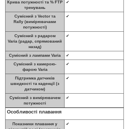
Крива потужності та % FTP
✔
тренувань
Сумісний з Vector та
✔
Rally (вимірювачами
потужності)
Сумісний з радаром
✔
Varia (радар, спрямований
назад)
Сумісний з лампами Varia
✔
Сумісний з камерою-
✔
фарою Varia
Підтримка датчиків
✔
швидкості та каденції (з
датчиком)
Сумісний з вимірювачем
✔
потужності
Особливості плавання
Показники плавання у
✔