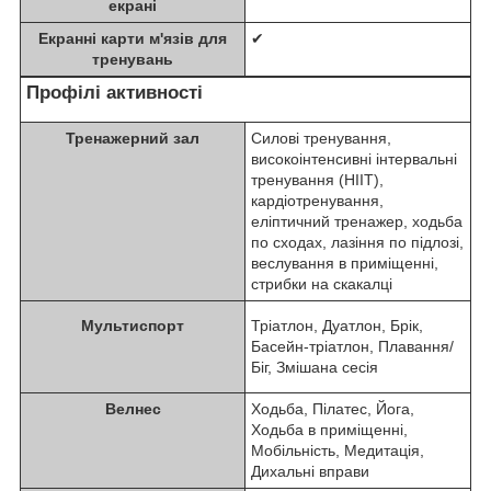
екрані
Екранні карти м'язів для
✔
тренувань
Профілі активності
Тренажерний зал
Силові тренування,
високоінтенсивні інтервальні
тренування (HIIT),
кардіотренування,
еліптичний тренажер, ходьба
по сходах, лазіння по підлозі,
веслування в приміщенні,
стрибки на скакалці
Мультиспорт
Тріатлон, Дуатлон, Брік,
Басейн-тріатлон, Плавання/
Біг, Змішана сесія
Велнес
Ходьба, Пілатес, Йога,
Ходьба в приміщенні,
Мобільність, Медитація,
Дихальні вправи