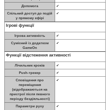
Допомога
✔
Спільний доступ до подій
✔
у прямому ефірі
Ігрові функції
Ігрова активність
✔
Сумісний із додатком
✔
GameOn
Функції відстеження активності
Лічильник кроків
✔
Push-трекер
✔
Сповіщення про
✔
переміщення
(відображаються на
пристрої після певного
періоду бездіяльності)
Параметри руху
✔