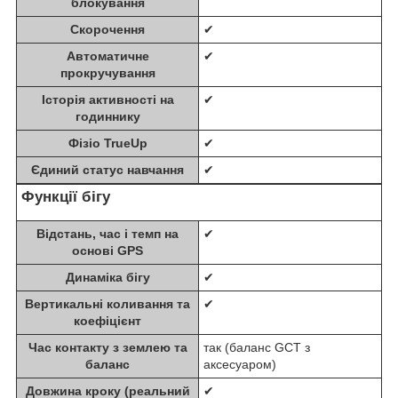
блокування
Скорочення
✔
Автоматичне
✔
прокручування
Історія активності на
✔
годиннику
Фізіо TrueUp
✔
Єдиний статус навчання
✔
Функції бігу
Відстань, час і темп на
✔
основі GPS
Динаміка бігу
✔
Вертикальні коливання та
✔
коефіцієнт
Час контакту з землею та
так (баланс GCT з
баланс
аксесуаром)
Довжина кроку (реальний
✔