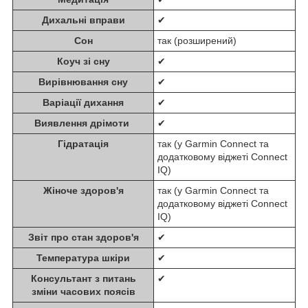
Дихальні вправи
✔
Сон
так (розширений)
Коуч зі сну
✔
Вирівнювання сну
✔
Варіації дихання
✔
Виявлення дрімоти
✔
Гідратація
так (у Garmin Connect та
додатковому віджеті Connect
IQ)
Жіноче здоров'я
так (у Garmin Connect та
додатковому віджеті Connect
IQ)
Звіт про стан здоров'я
✔
Температура шкіри
✔
Консультант з питань
✔
зміни часових поясів