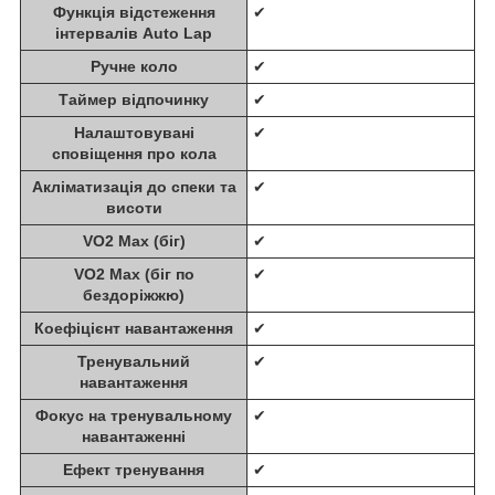
Функція відстеження
✔
інтервалів Auto Lap
Ручне коло
✔
Таймер відпочинку
✔
Налаштовувані
✔
сповіщення про кола
Акліматизація до спеки та
✔
висоти
VO2 Max (біг)
✔
VO2 Max (біг по
✔
бездоріжжю)
Коефіцієнт навантаження
✔
Тренувальний
✔
навантаження
Фокус на тренувальному
✔
навантаженні
Ефект тренування
✔