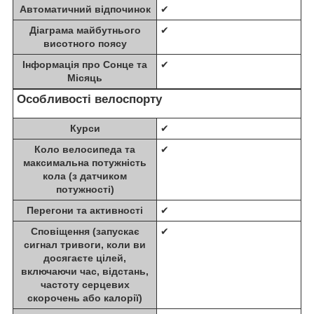
Автоматичний відпочинок
✔
Діаграма майбутнього
✔
висотного поясу
Інформація про Сонце та
✔
Місяць
Особливості велоспорту
Курси
✔
Коло велосипеда та
✔
максимальна потужність
кола (з датчиком
потужності)
Перегони та активності
✔
Сповіщення (запускає
✔
сигнал тривоги, коли ви
досягаєте цілей,
включаючи час, відстань,
частоту серцевих
скорочень або калорії)