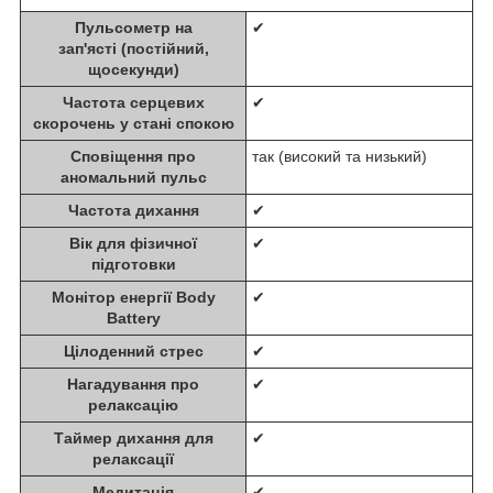
Пульсометр на
✔
зап'ясті (постійний,
щосекунди)
Частота серцевих
✔
скорочень у стані спокою
Сповіщення про
так (високий та низький)
аномальний пульс
Частота дихання
✔
Вік для фізичної
✔
підготовки
Монітор енергії Body
✔
Battery
Цілоденний стрес
✔
Нагадування про
✔
релаксацію
Таймер дихання для
✔
релаксації
Медитація
✔