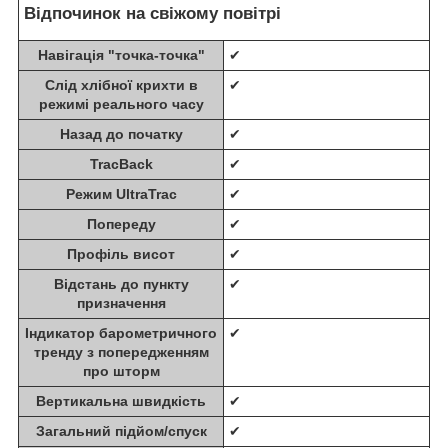
Відпочинок на свіжому повітрі
Навігація "точка-точка"
✔
Слід хлібної крихти в
✔
режимі реального часу
Назад до початку
✔
TracBack
✔
Режим UltraTrac
✔
Попереду
✔
Профіль висот
✔
Відстань до пункту
✔
призначення
Індикатор барометричного
✔
тренду з попередженням
про шторм
Вертикальна швидкість
✔
Загальний підйом/спуск
✔