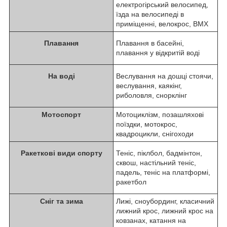
електрогірський велосипед,
їзда на велосипеді в
приміщенні, велокрос, BMX
Плавання
Плавання в басейні,
плавання у відкритій воді
На воді
Веслування на дошці стоячи,
веслування, каякінг,
риболовля, снорклінг
Мотоспорт
Мотоциклізм, позашляхові
поїздки, мотокрос,
квадроцикли, снігоходи
Ракеткові види спорту
Теніс, піклбол, бадмінтон,
сквош, настільний теніс,
падель, теніс на платформі,
ракетбол
Сніг та зима
Лижі, сноубординг, класичний
лижний крос, лижний крос на
ковзанах, катання на