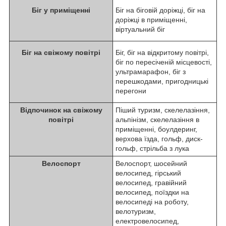
Біг у приміщенні
Біг на біговій доріжці, біг на
доріжці в приміщенні,
віртуальний біг
Біг на свіжому повітрі
Біг, біг на відкритому повітрі,
біг по пересіченій місцевості,
ультрамарафон, біг з
перешкодами, пригодницькі
перегони
Відпочинок на свіжому
Піший туризм, скелелазіння,
повітрі
альпінізм, скелелазіння в
приміщенні, боулдеринг,
верхова їзда, гольф, диск-
гольф, стрільба з лука
Велоспорт
Велоспорт, шосейний
велосипед, гірський
велосипед, гравійний
велосипед, поїздки на
велосипеді на роботу,
велотуризм,
електровелосипед,