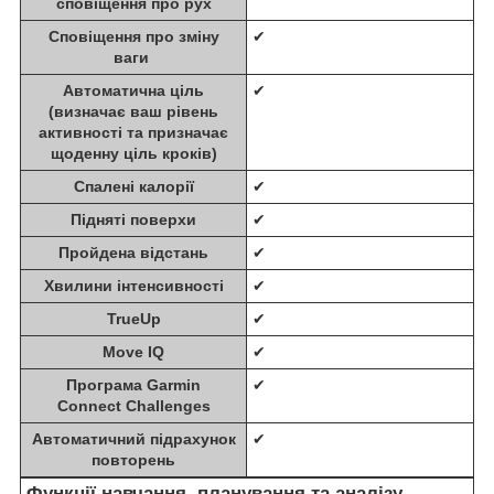
сповіщення про рух
Сповіщення про зміну
✔
ваги
Автоматична ціль
✔
(визначає ваш рівень
активності та призначає
щоденну ціль кроків)
Спалені калорії
✔
Підняті поверхи
✔
Пройдена відстань
✔
Хвилини інтенсивності
✔
TrueUp
✔
Move IQ
✔
Програма Garmin
✔
Connect Challenges
Автоматичний підрахунок
✔
повторень
Функції навчання, планування та аналізу