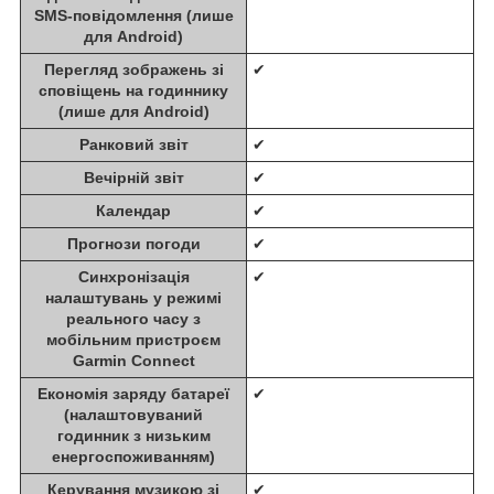
SMS-повідомлення (лише
для Android)
Перегляд зображень зі
✔
сповіщень на годиннику
(лише для Android)
Ранковий звіт
✔
Вечірній звіт
✔
Календар
✔
Прогнози погоди
✔
Синхронізація
✔
налаштувань у режимі
реального часу з
мобільним пристроєм
Garmin Connect
Економія заряду батареї
✔
(налаштовуваний
годинник з низьким
енергоспоживанням)
Керування музикою зі
✔