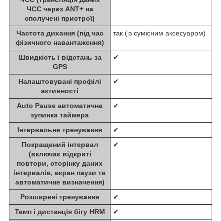
ЧСС через ANT+ на
сполучені пристрої)
Частота дихання (під час
так (із сумісним аксесуаром)
фізичного навантаження)
Швидкість і відстань за
✔
GPS
Налаштовувані профілі
✔
активності
Auto Pause автоматична
✔
зупинка таймера
Інтервальне тренування
✔
Покращений інтервал
✔
(включає відкриті
повтори, сторінку даних
інтервалів, екран паузи та
автоматичне визначення)
Розширені тренування
✔
Темп і дистанція бігу HRM
✔