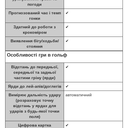
погоди
Прогнозований час і темп
✔
гонки
Здатний до роботи з
✔
крокоміром
Виявлення бігу/ходьби/
✔
стояння
Особливості гри в гольф
Відстань до передньої,
✔
середньої та задньої
частини гріну (ярди)
Ярди до лей-апів/доглегів
✔
Вимірює дальність удару
автоматичний
(розраховує точну
відстань у ярдах для
ударів з будь-якої точки
поля)
Цифрова картка
✔