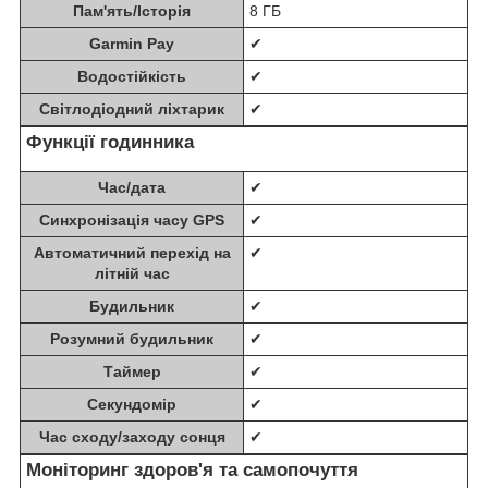
Пам'ять/Історія
8 ГБ
Garmin Pay
✔
Водостійкість
✔
Світлодіодний ліхтарик
✔
Функції годинника
Час/дата
✔
Синхронізація часу GPS
✔
Автоматичний перехід на
✔
літній час
Будильник
✔
Розумний будильник
✔
Таймер
✔
Секундомір
✔
Час сходу/заходу сонця
✔
Моніторинг здоров'я та самопочуття