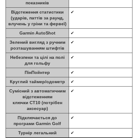
показників
Відстеження статистики
✔
(ударів, паттів за раунд,
влучень у гріни та фервеї)
Garmin AutoShot
✔
Зелений вигляд з ручним
✔
розташуванням штифтів
Небезпеки та цілі на полі
✔
для гольфу
ПінПойнтер
✔
Круглий таймер/одометр
✔
Сумісний з автоматичним
✔
відстеженням
ключки CT10 (потрібен
аксесуар)
Підключається до
✔
програми Garmin Golf
Турнір легальний
✔