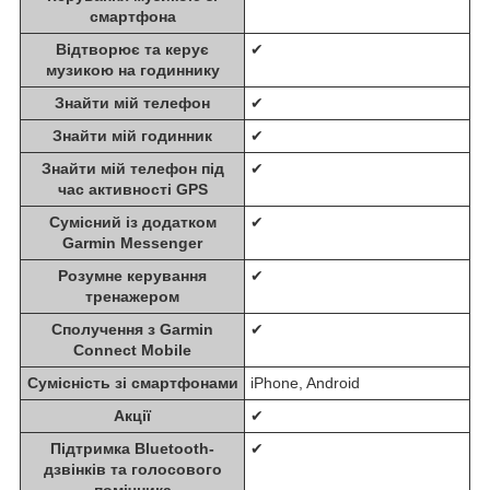
смартфона
Відтворює та керує
✔
музикою на годиннику
Знайти мій телефон
✔
Знайти мій годинник
✔
Знайти мій телефон під
✔
час активності GPS
Сумісний із додатком
✔
Garmin Messenger
Розумне керування
✔
тренажером
Сполучення з Garmin
✔
Connect Mobile
Сумісність зі смартфонами
iPhone, Android
Акції
✔
Підтримка Bluetooth-
✔
дзвінків та голосового
помічника