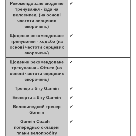
Рекомендоване щоденне
✔
тренування - їзда на
велосипеді (на основі
частоти серцевих
скорочень)
Щоденне рекомендоване
✔
тренування - ходьба (на
основі частоти серцевих
скорочень)
Щоденне рекомендоване
✔
тренування - Фітнес (на
основі частоти серцевих
скорочень)
Тренер з бігу Garmin
✔
Експерти з бігу Garmin
✔
Велосипедний тренер
✔
Garmin
Garmin Coach –
✔
попередньо складені
плани велопробігу