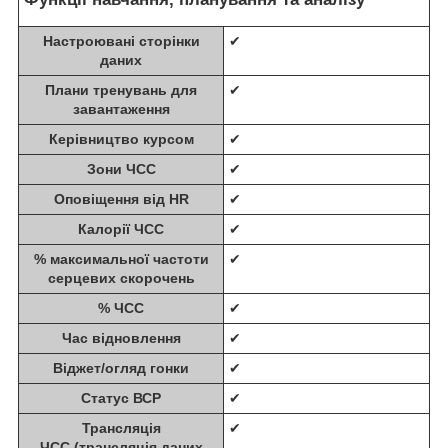
Настроювані сторінки
✔
даних
Плани тренувань для
✔
завантаження
Керівництво курсом
✔
Зони ЧСС
✔
Оповіщення від HR
✔
Калорії ЧСС
✔
% максимальної частоти
✔
серцевих скорочень
% ЧСС
✔
Час відновлення
✔
Віджет/огляд гонки
✔
Статус ВСР
✔
Трансляція
✔
ЧСС (трансляція даних