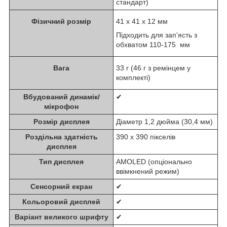
стандарт)
Фізичний розмір
41 x 41 x 12 мм
Підходить для зап'ясть з
обхватом 110-175 мм
Вага
33 г (46 г з ремінцем у
комплекті)
Вбудований динамік/
✔
мікрофон
Розмір дисплея
Діаметр 1,2 дюйма (30,4 мм)
Роздільна здатність
390 x 390 пікселів
дисплея
Тип дисплея
AMOLED (опціонально
ввімкнений режим)
Сенсорний екран
✔
Кольоровий дисплей
✔
Варіант великого шрифту
✔