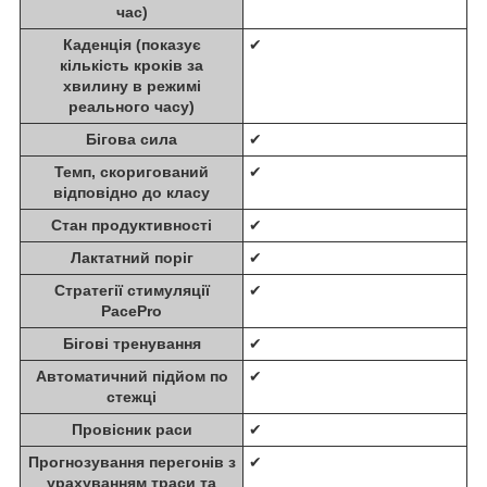
час)
Каденція (показує
✔
кількість кроків за
хвилину в режимі
реального часу)
Бігова сила
✔
Темп, скоригований
✔
відповідно до класу
Стан продуктивності
✔
Лактатний поріг
✔
Стратегії стимуляції
✔
PacePro
Бігові тренування
✔
Автоматичний підйом по
✔
стежці
Провісник раси
✔
Прогнозування перегонів з
✔
урахуванням траси та