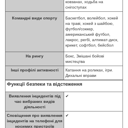
ковзанах, ходьба на
снігоступах
Командні види спорту
Баскетбол, волейбол, хокей
на траві, хокей з шайбою,
футбол/соккер,
американський футбол,
лакрос, регбі, алтимат-диск,
крикет, софтбол, бейсбол
На рингу
Бокс, Змішані бойові
мистецтва
Інші профілі активності
Катання на роликах, ігри.
Дихальні вправи
Функції безпеки та відстеження
Виявлення інцидентів під
✔
час вибраних видів
діяльності
Сповіщення про виявлення
✔
інцидентів на телефоні для
носимих пристроїв