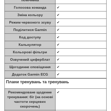
Голосова команда
✔
Зміна кольору
✔
Режим червоного зсуву
✔
Поділитися Garmin
✔
Код доступу
✔
Калькулятор
✔
Кольорові фільтри
✔
Озвучений циферблат
✔
Щогодинне сповіщення
✔
Додаток Garmin ECG
✔
Плани тренувань та тренувань
Рекомендоване щоденне
✔
тренування: біг (на основі
частоти серцевих
скорочень)