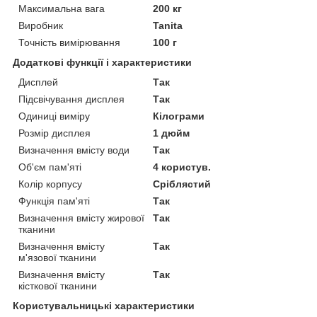
Максимальна вага
200 кг
Виробник
Tanita
Точність вимірювання
100 г
Додаткові функції і характеристики
Дисплей
Так
Підсвічування дисплея
Так
Одиниці виміру
Кілограми
Розмір дисплея
1 дюйм
Визначення вмісту води
Так
Об'єм пам'яті
4 користув.
Колір корпусу
Сріблястий
Функція пам'яті
Так
Визначення вмісту жирової
Так
тканини
Визначення вмісту
Так
м'язової тканини
Визначення вмісту
Так
кісткової тканини
Користувальницькі характеристики