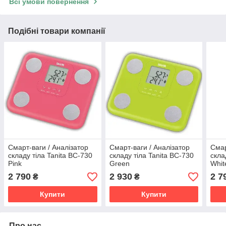
Всі умови повернення
Подібні товари компанії
Смарт-ваги / Аналізатор
Смарт-ваги / Аналізатор
Смар
складу тіла Tanita BC-730
складу тіла Tanita BC-730
скла
Pink
Green
Whit
2 790
2 930
2 7
₴
₴
Купити
Купити
Про нас