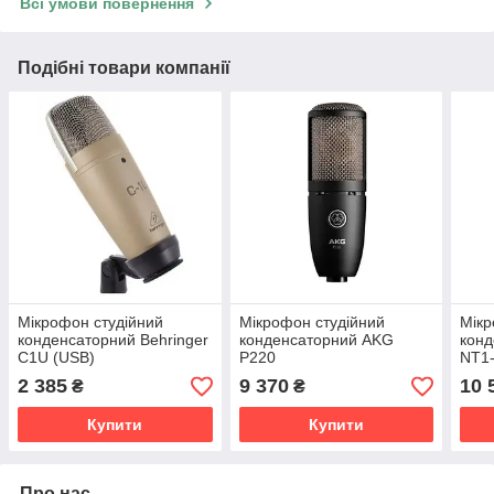
Всі умови повернення
Подібні товари компанії
Мікрофон студійний
Мікрофон студійний
Мікр
конденсаторний Behringer
конденсаторний AKG
конд
C1U (USB)
P220
NT1-
2 385
9 370
10 
₴
₴
Купити
Купити
Про нас