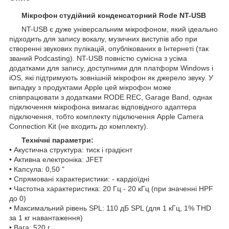
Мікрофон студійний конденсаторний Rode NT-USB
NT-USB є дуже універсальним мікрофоном, який ідеально
підходить для запису вокалу, музичних виступів або при
створенні звукових пулікацій, опублікованих в Інтернеті (так
званий Podcasting). NT-USB повністю сумісна з усіма
додатками для запису, доступними для платформ Windows і
iOS, які підтримують зовнішній мікрофон як джерело звуку. У
випадку з продуктами Apple цей мікрофон може
співпрацювати з додатками RODE REC, Garage Band, однак
підключення мікрофона вимагає відповідного адаптера
підключення, тобто комплекту підключення Apple Camera
Connection Kit (не входить до комплекту).
Технічні параметри:
• Акустична структура: тиск і градієнт
• Активна електроніка: JFET
• Капсула: 0,50 "
• Спрямовані характеристики: - кардіоїдні
• Частотна характеристика: 20 Гц - 20 кГц (при значенні HPF
до 0)
• Максимальний рівень SPL: 110 дБ SPL (для 1 кГц, 1% THD
за 1 кг навантаження)
• Вага: 520 г