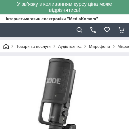
У зв’язку з коливанням курсу ціна може
відрізнятись!
Інтернет-магазин електроніки "MediaKomora"
Товари та послуги
Аудіотехніка
Мікрофони
Мікро