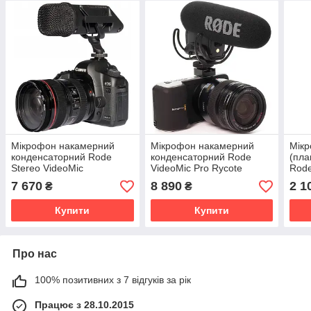
Мікрофон накамерний
Мікрофон накамерний
Мікр
конденсаторний Rode
конденсаторний Rode
(пла
Stereo VideoMic
VideoMic Pro Rycote
Rode
7 670
8 890
2 1
₴
₴
Купити
Купити
Про нас
100% позитивних з 7 відгуків за рік
Працює з 28.10.2015