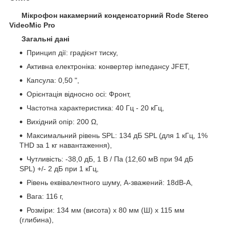
Мікрофон накамерний конденсаторний Rode Stereo
VideoMic Pro
Загальні дані
Принцип дії: градієнт тиску,
Активна електроніка: конвертер імпедансу JFET,
Капсула: 0,50 ",
Орієнтація відносно осі: Фронт,
Частотна характеристика: 40 Гц - 20 кГц,
Вихідний опір: 200 Ω,
Максимальний рівень SPL: 134 дБ SPL (для 1 кГц, 1%
THD за 1 кг навантаження),
Чутливість: -38,0 дБ, 1 В / Па (12,60 мВ при 94 дБ
SPL) +/- 2 дБ при 1 кГц,
Рівень еквівалентного шуму, A-зважений: 18dB-A,
Вага: 116 г,
Розміри: 134 мм (висота) x 80 мм (Ш) x 115 мм
(глибина),