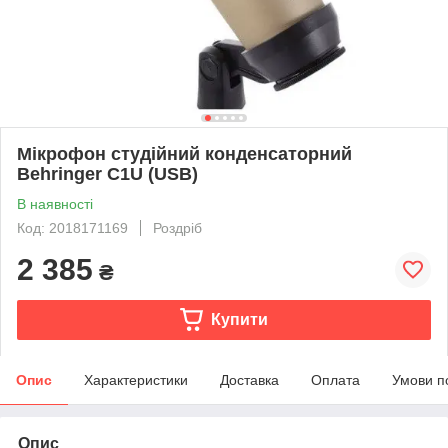
Мікрофон студійний конденсаторний
Behringer C1U (USB)
В наявності
Код: 2018171169
Роздріб
2 385
₴
Купити
Опис
Характеристики
Доставка
Оплата
Умови п
Опис