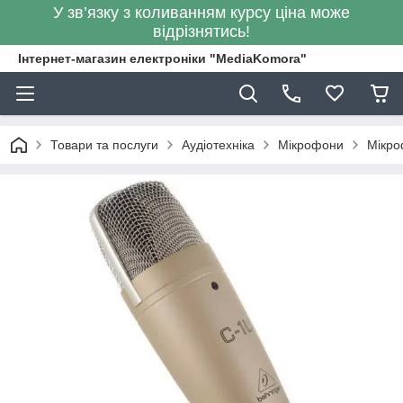
У зв’язку з коливанням курсу ціна може
відрізнятись!
Інтернет-магазин електроніки "MediaKomora"
Товари та послуги
Аудіотехніка
Мікрофони
Мікро