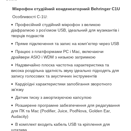
Мікрофон студійний конденсаторний Behringer C1U
Особливості C-1U:
Професійний студійний мікрофон з великою
діафрагмою з роз'ємом USB, ідеальний для музикантів і
творців подкастів
Пряме підключення та запис на комп'ютер через USB
Працює з платформами PC і Mac, включаючи
драйвери ASIO і WDM з низькою затримкою
Надзвичайно плоска частотна характеристика та
висока роздільна здатність звуку ідеально підходять для
запису голосових та акустичних інструментів
Кардіоїдні характеристики запобігання зворотного
зв'язку
Датчик тиску з амортизуючою капсулою
Розширене програмне забезпечення для редагування
для ПК та Mac (Podifier, Juice, PodNova, Golden Ear,
Audacity)
В комплект входить кабель USB та кріплення для
штатива