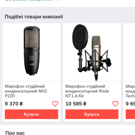
Подібні товари компанії
Мікрофон студійний
Мікрофон студійний
Мікр
конденсаторний AKG
конденсаторний Rode
конд
P220
NT1-A Kit
Tech
9 370
10 585
9 6
₴
₴
Купити
Купити
Про нас