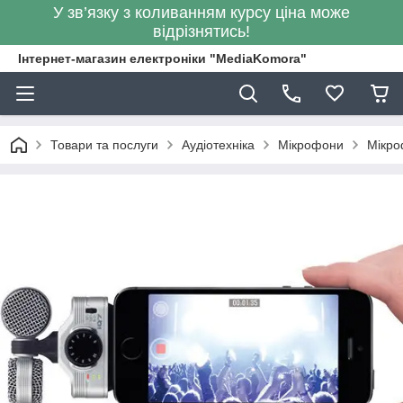
У зв’язку з коливанням курсу ціна може
відрізнятись!
Інтернет-магазин електроніки "MediaKomora"
Товари та послуги
Аудіотехніка
Мікрофони
Мікро