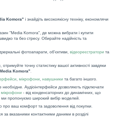
dia Komora"
і знайдіть високоякісну техніку, економлячи
зин "Media Komora", де можна вибрати і купити
швидко та без стресу. Обирайте надійність та
дзеркальні фотоапарати, об'єктиви,
відеореєстратори
та
 отримуйте точну статистику вашої активності завдяки
"Media Komora"
.
терфейси
,
мікрофони
,
навушники
та багато іншого.
е необхідне. Аудіоінтерфейси дозволяють підключати
і
мікрофони
- від конденсаторних до динамічних, що
 ми пропонуємо широкий вибір моделей.
о про ваш комфорт та задоволення від покупки.
я за вказаними контактними даними в розділі