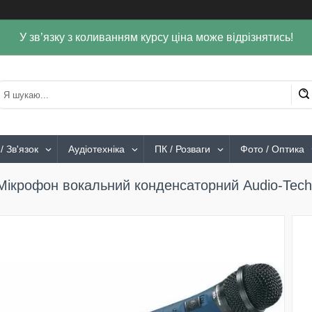
У зв’язку з коливанням курсу ціна може відрізнятись!
/ Зв'язок
Аудіотехніка
ПК / Розваги
Фото / Оптика
Мікрофон вокальний конденсаторний Audio-Tec