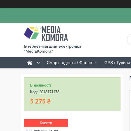
Інтернет-магазин електроніки
"MediaKomora"
Смарт-гаджети / Фітнес
GPS / Туризм 
В наявності
Код:
2018171178
5 275 ₴
Купити