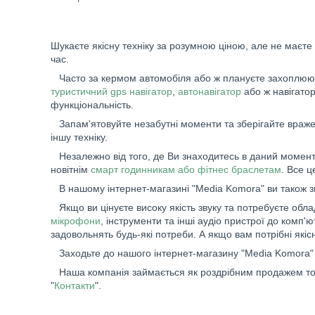
Шукаєте якісну техніку за розумною ціною, але не маєте
час.
Часто за кермом автомобіля або ж плануєте захоплюючу
туристичний gps навігатор
,
автонавігатор
або ж навігато
функціональність.
Запам'ятовуйте незабутні моменти та зберігайте вражен
іншу техніку.
Незалежно від того, де Ви знаходитесь в даний момент,
новітнім
смарт годинникам або фітнес браслетам
. Все 
В нашому інтернет-магазині "Media Komora" ви також 
Якщо ви цінуєте високу якість звуку та потребуєте обл
мікрофони
, інструменти та інші аудіо пристрої до ком
задовольнять будь-які потреби. А якщо вам потрібні якіс
Заходьте до нашого інтернет-магазину "Media Komora" 
Наша компанія займається як роздрібним продажем товар
"
Контакти
".