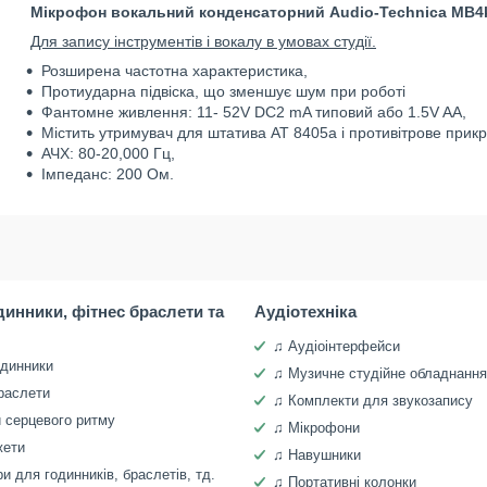
Мікрофон вокальний конденсаторний Audio-Technica MB4
Для запису інструментів і вокалу в умовах студії.
Розширена частотна характеристика,
Протиударна підвіска, що зменшує шум при роботі
Фантомне живлення: 11- 52V DC2 mA типовий або 1.5V AA,
Містить утримувач для штатива AT 8405a і противітрове прикр
АЧХ: 80-20,000 Гц,
Імпеданс: 200 Ом.
динники, фітнес браслети та
Аудіотехніка
♫ Аудіоінтерфейси
одинники
♫ Музичне студійне обладнання
раслети
♫ Комплекти для звукозапису
 серцевого ритму
♫ Мікрофони
жети
♫ Навушники
и для годинників, браслетів, тд.
♫ Портативні колонки