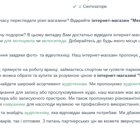
♫ Синтезатори
 часу переглядати різні магазини? Відкрийте
інтернет-магазин "Me
 подорож? В цьому випадку Вам достатньо відвідати інтернет-мага
ри
для мотоцикла
чи
велосипеда
. Добирайтесь до будь-якого місця 
ня завдяки фото- та відеотехніці. Наш інтернет-магазин пропонує 
 прямуєте на роботу вранці, займаєтесь спортом чи гуляєте парком,
це можна обрати та купити за розумною ціною в
інтернет-магазині 
знайдете широкий асортимент
аудіотехніки
. Ми пропонуємо
аудіоін
аднання для запису або прослуховування аудіо, наш магазин має вс
п'ютера або записуючого пристрою. Ми також пропонуємо різноманітн
ні
навушники
для насолоди музикою чи професійного використання,
та знайдіть
аудіотехніку
, яка відповідає вашим потребам. Ми дбаєм
ів, так і оптовим. З питань партнерських цін ви можете звернутис