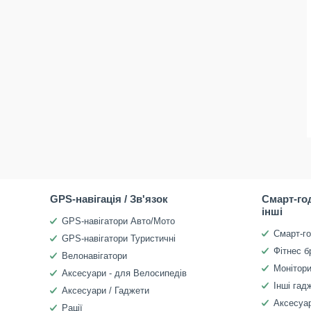
GPS-навігація / Зв'язок
Смарт-го
інші
GPS-навігатори Авто/Мото
Смарт-г
GPS-навігатори Туристичні
Фітнес б
Велонавігатори
Монітори
Аксесуари - для Велосипедів
Інші гад
Аксесуари / Гаджети
Аксесуар
Рації