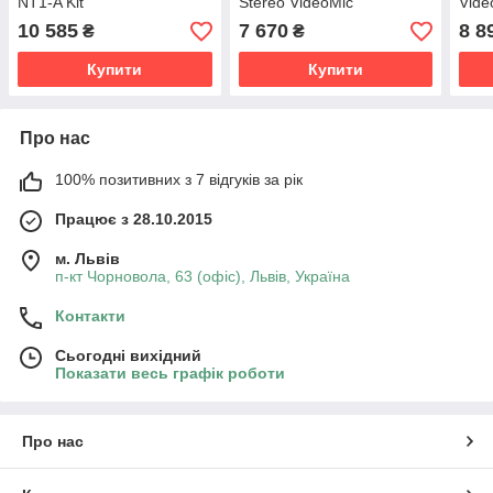
NT1-A Kit
Stereo VideoMic
Vide
10 585
7 670
8 8
₴
₴
Купити
Купити
Про нас
100% позитивних з 7 відгуків за рік
Працює з 28.10.2015
м. Львів
п-кт Чорновола, 63 (офіс), Львів, Україна
Контакти
Сьогодні вихідний
Показати весь графік роботи
Про нас