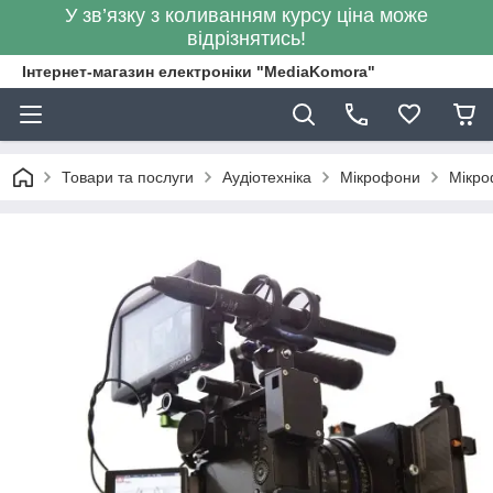
У зв’язку з коливанням курсу ціна може
відрізнятись!
Інтернет-магазин електроніки "MediaKomora"
Товари та послуги
Аудіотехніка
Мікрофони
Мікро