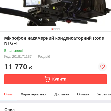
Мікрофон накамерний конденсаторний Rode
NTG-4
В наявності
Код: 2018171187
Роздріб
11 770
₴
Купити
Опис
Характеристики
Доставка
Оплата
Умови п
Опис