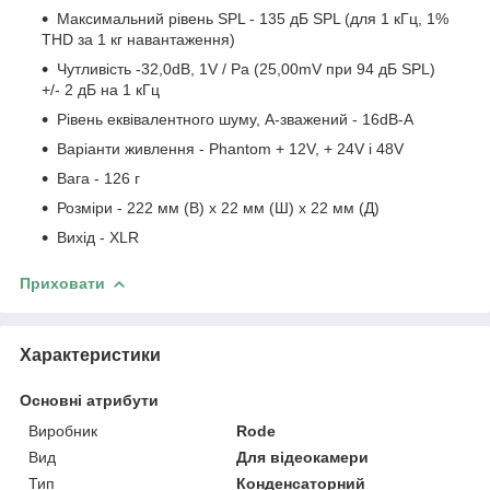
Максимальний рівень SPL - 135 дБ SPL (для 1 кГц, 1%
THD за 1 кг навантаження)
Чутливість -32,0dB, 1V / Pa (25,00mV при 94 дБ SPL)
+/- 2 дБ на 1 кГц
Рівень еквівалентного шуму, A-зважений - 16dB-A
Варіанти живлення - Phantom + 12V, + 24V і 48V
Вага - 126 г
Розміри - 222 мм (В) х 22 мм (Ш) х 22 мм (Д)
Вихід - XLR
Приховати
Характеристики
Основні атрибути
Виробник
Rode
Вид
Для відеокамери
Тип
Конденсаторний