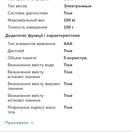
Тип весов
Электронные
Система діагностики
True
Максимальный вес
150 кг
Точность измерения
100 г
Додаткові функції і характеристики
Тип елементів живлення
AAA
Дисплей
True
Объем памяти
5 користув.
Визначення вмісту води
True
Визначення вмісту
True
м'язової тканини
Визначення вмісту жирової
True
тканини
Визначення вмісту
True
кісткової тканини
Розрахунок індексу маси
True
тіла
Приховати