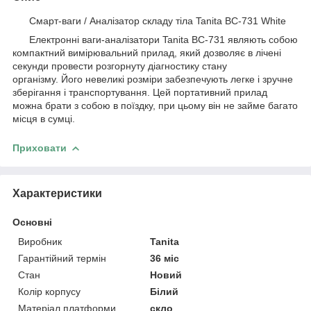
Смарт-ваги / Аналізатор складу тіла Tanita BC-731 White
Електронні ваги-аналізатори Tanita BC-731 являють собою
компактний вимірювальний прилад, який дозволяє в лічені
секунди провести розгорнуту діагностику стану
організму. Його невеликі розміри забезпечують легке і зручне
зберігання і транспортування. Цей портативний прилад
можна брати з собою в поїздку, при цьому він не займе багато
місця в сумці.
Приховати
Характеристики
Основні
Виробник
Tanita
Гарантійний термін
36 міс
Стан
Новий
Колір корпусу
Білий
Матеріал платформи
скло