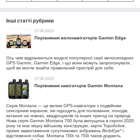
Інші статті рубрики
27.06.2023
Порівняння велонавігаторів Garmin Edge
Ось чим відрізняються моделі популярної серії велосипедних
GPS Garmin, Garmin Edge, і що вони можуть запропонувати,
щоб ви могли знайти правильний пристрій для себе.
27.06.2023
Порівняння навігаторів Garmin Montana
Серія Montana — це великі GPS-навігатори з подвійним
сенсорним екраном, які підходять для полювання, походів,
катання на човнах, квадроциклів та інших пригод на природі.
Нова серія Garmin Montana 700 була випущена в серпні 2020
року та має міцну військову конструкцію, карти TopoActive,
пряме завантаження супутникових зображень BirdsEye* і
відстеження собак. Montana 700i та 750i також додають