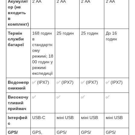
Акумулят
2 АА
2 АА
2 АА
2 АА
ор (не
входить
в
комплект)
Термін
168 годин
25 годин
25 годин
До 16
служби
в
годин
батареї
стандартн
ому
режимі; 18
00 годин у
режимі
експедиції
Водонепр
✅ (IPX7)
✅ (IPX7)
✅ (IPX7)
✅ (IPX7)
оникний
Високочу
✅
✅
✅
✅
тливий
приймач
Інтерфей
USB-C
міні USB
міні USB
міні USB
с
GPS/
GPS,
GPS/
GPS/
GPS/