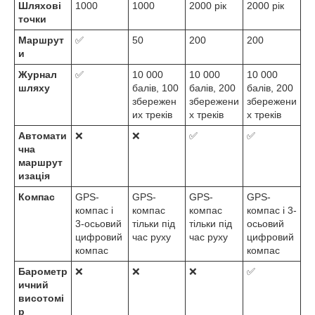
Шляхові
1000
1000
2000 рік
2000 рік
точки
Маршрут
✅
50
200
200
и
Журнал
✅
10 000
10 000
10 000
шляху
балів, 100
балів, 200
балів, 200
збережен
збережени
збережени
их треків
х треків
х треків
Автомати
❌
❌
✅
✅
чна
маршрут
изація
Компас
GPS-
GPS-
GPS-
GPS-
компас і
компас
компас
компас і 3-
3-осьовий
тільки під
тільки під
осьовий
цифровий
час руху
час руху
цифровий
компас
компас
Барометр
❌
❌
❌
✅
ичний
висотомі
р