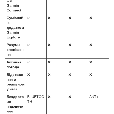
ь з
Garmin
Connect
Сумісний
✅
❌
❌
❌
із
додатком
Garmin
Explore
Розумні
✅
❌
❌
❌
сповіщен
ня
Активна
✅
❌
❌
❌
погода
Відстеже
❌
❌
❌
❌
ння в
реальном
у часі
Бездрото
BLUETOO
❌
❌
ANT+
ве
TH
підключе
ння