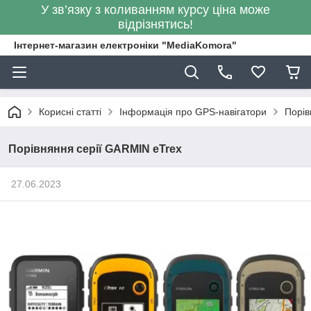
У зв’язку з коливанням курсу ціна може
відрізнятись!
Інтернет-магазин електроніки "MediaKomora"
Корисні статті
Інформація про GPS-навігатори
Порів
Порівняння серії GARMIN eTrex
27.06.2023