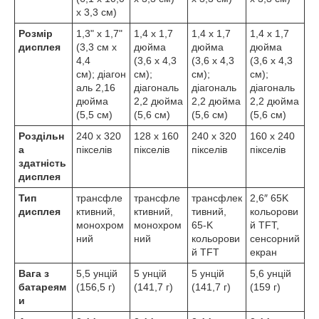
x 3,3 см)
Розмір
1,3" x 1,7"
1,4 x 1,7
1,4 x 1,7
1,4 x 1,7
дисплея
(3,3 см x
дюйма
дюйма
дюйма
4,4
(3,6 x 4,3
(3,6 x 4,3
(3,6 x 4,3
см); діагон
см);
см);
см);
аль 2,16
діагональ
діагональ
діагональ
дюйма
2,2 дюйма
2,2 дюйма
2,2 дюйма
(5,5 см)
(5,6 см)
(5,6 см)
(5,6 см)
Роздільн
240 x 320
128 x 160
240 x 320
160 x 240
а
пікселів
пікселів
пікселів
пікселів
здатність
дисплея
Тип
трансфле
трансфле
трансфлек
2,6″ 65K
дисплея
ктивний,
ктивний,
тивний,
кольорови
монохром
монохром
65-K
й TFT,
ний
ний
кольорови
сенсорний
й TFT
екран
Вага з
5,5 унцій
5 унцій
5 унцій
5,6 унцій
батареям
(156,5 г)
(141,7 г)
(141,7 г)
(159 г)
и