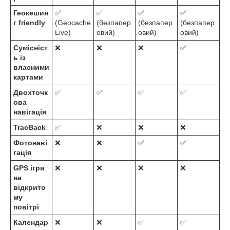
Геокешин
✅
✅
✅
✅
г
friendly
(Geocache
(безпапер
(безпапер
(безпапер
Live)
овий)
овий)
овий)
Сумісніст
❌
❌
❌
✅
ь із
власними
картами
Двохточк
✅
✅
✅
✅
ова
навігація
TracBack
✅
❌
❌
❌
Фотонаві
❌
❌
✅
✅
гація
GPS ігри
❌
❌
❌
❌
на
відкрито
му
повітрі
Календар
❌
❌
✅
✅