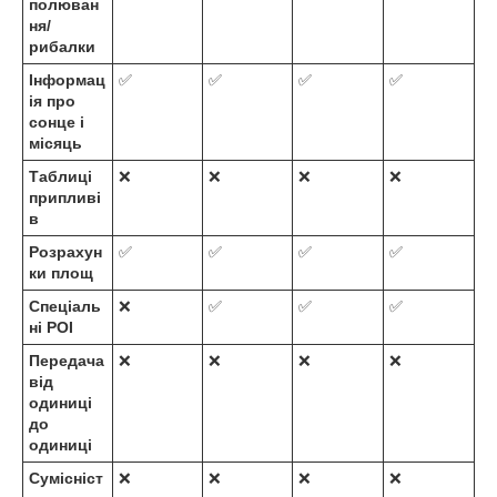
полюван
ня/
рибалки
Інформац
✅
✅
✅
✅
ія про
сонце і
місяць
Таблиці
❌
❌
❌
❌
припливі
в
Розрахун
✅
✅
✅
✅
ки площ
Спеціаль
❌
✅
✅
✅
ні POI
Передача
❌
❌
❌
❌
від
одиниці
до
одиниці
Сумісніст
❌
❌
❌
❌