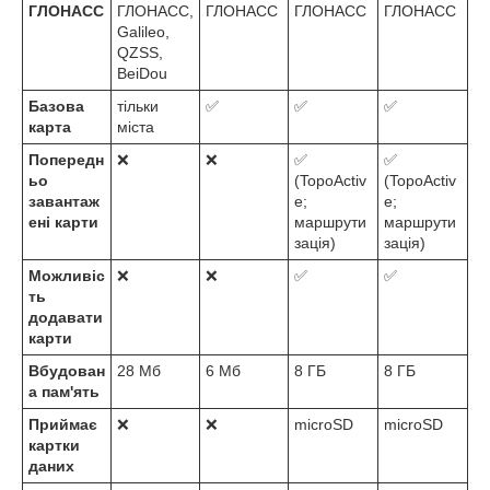
ГЛОНАСС
ГЛОНАСС,
ГЛОНАСС
ГЛОНАСС
ГЛОНАСС
Galileo,
QZSS,
BeiDou
Базова
тільки
✅
✅
✅
карта
міста
Попередн
❌
❌
✅
✅
ьо
(TopoActiv
(TopoActiv
завантаж
e;
e;
ені карти
маршрути
маршрути
зація)
зація)
Можливіс
❌
❌
✅
✅
ть
додавати
карти
Вбудован
28 Мб
6 Мб
8 ГБ
8 ГБ
а пам'ять
Приймає
❌
❌
microSD
microSD
картки
даних