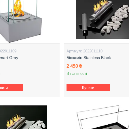
022011109
2022011110
Smart Gray
Біокамін Stainless Black
2 450 ₴
і
В наявності
пити
Купити