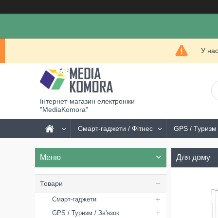
У на
Інтернет-магазин електроніки
"MediaKomora"
Смарт-гаджети / Фітнес
GPS / Туризм 
Для дому
Товари
Смарт-гаджети
GPS / Туризм / Зв'язок