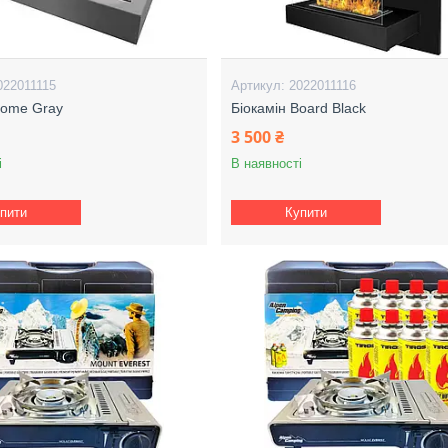
022011115
2022011116
Home Gray
Біокамін Board Black
3 500 ₴
і
В наявності
пити
Купити