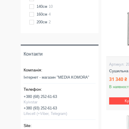
140см
10
160см
4
200см
2
Контакти
2
Сушильна
Інтернет - магазин "MEDIA KOMORA"
31 340 ₴
В наявност
+380 (68) 252-61-63
Ку
Kyivstar
+380 (93) 252-61-63
Lifecell (+Viber, Telegram)