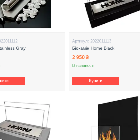
022011112
2022011113
tainless Gray
Біокамін Home Black
2 950 ₴
і
В наявності
пити
Купити