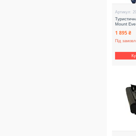
2
Туристичн
Mount Eve
1 895 ₴
Під замовл
Ку