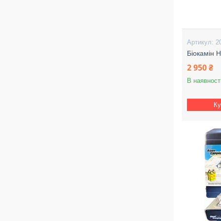
2
Біокамін 
2 950 ₴
В наявност
Ку