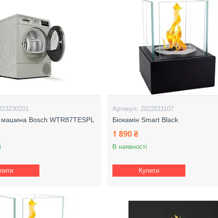
023230201
2022011107
 машина Bosch WTR87TESPL
Біокамін Smart Black
1 890 ₴
і
В наявності
пити
Купити