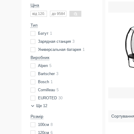
Ціна
Тип
Батут
1
Зарядная станция
3
Универсальная батарея
1
Виробник
Alpen
5
Bartscher
3
Bosch
1
Cornilleau
5
EUROTED
30
Ще 12
Розмір
100см
8
120см
6