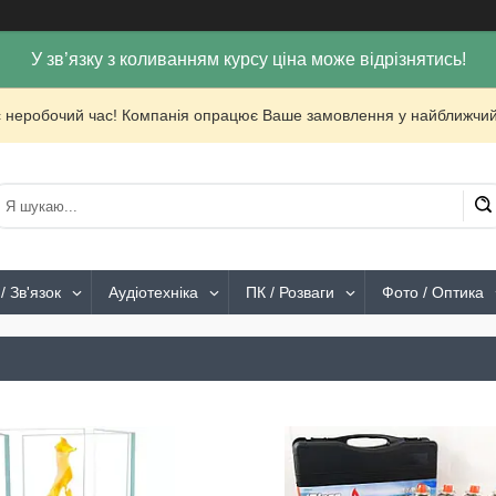
У зв’язку з коливанням курсу ціна може відрізнятись!
с неробочий час! Компанія опрацює Ваше замовлення у найближчий
/ Зв'язок
Аудіотехніка
ПК / Розваги
Фото / Оптика