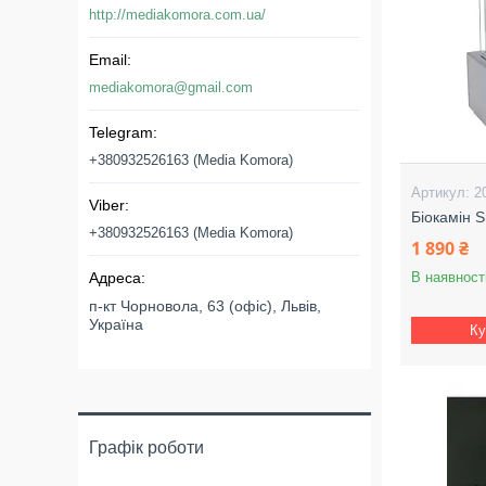
http://mediakomora.com.ua/
mediakomora@gmail.com
+380932526163 (Media Komora)
2
Біокамін 
+380932526163 (Media Komora)
1 890 ₴
В наявност
п-кт Чорновола, 63 (офіс), Львів,
Україна
Ку
Графік роботи